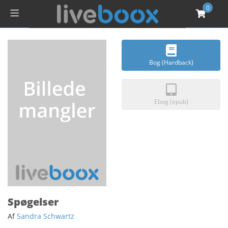
0
Bog (Hardback)
Ebog (epub)
Spøgelser
Af
Sandra Schwartz