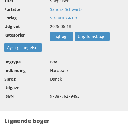
Titel
Spøgelser
Forfatter
Sandra Schwartz
Forlag
Straarup & Co
Udgivet
2026-06-18
Kategorier
Fagbøger
Ungdomsbøger
Gys og spøgelser
Bogtype
Bog
Indbinding
Hardback
Sprog
Dansk
Udgave
1
ISBN
9788776279493
Lignende bøger