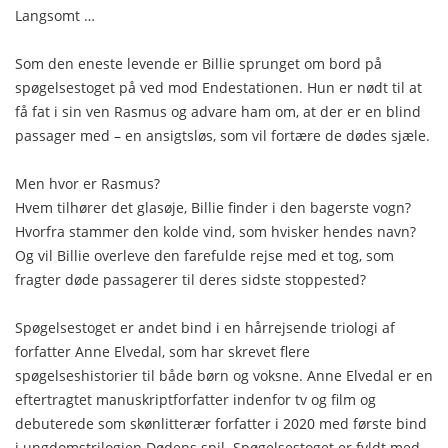
Langsomt …
Som den eneste levende er Billie sprunget om bord på
spøgelsestoget på ved mod Endestationen. Hun er nødt til at
få fat i sin ven Rasmus og advare ham om, at der er en blind
passager med – en ansigtsløs, som vil fortære de dødes sjæle.
Men hvor er Rasmus?
Hvem tilhører det glasøje, Billie finder i den bagerste vogn?
Hvorfra stammer den kolde vind, som hvisker hendes navn?
Og vil Billie overleve den farefulde rejse med et tog, som
fragter døde passagerer til deres sidste stoppested?
Spøgelsestoget er andet bind i en hårrejsende triologi af
forfatter Anne Elvedal, som har skrevet flere
spøgelseshistorier til både børn og voksne. Anne Elvedal er en
eftertragtet manuskriptforfatter indenfor tv og film og
debuterede som skønlitterær forfatter i 2020 med første bind
i ungdomstrilogien Dødens spil. Spøgelsestoget er fyldt med