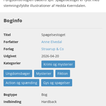
stemningsfyldte illustrationer af Hedda Kverndalen.
Boginfo
Titel
Spøgelsestoget
Forfatter
Anne Elvedal
Forlag
Straarup & Co
Udgivet
2026-04-20
Kategorier
Krimi og mysterier
Ungdomsbøger
Mysterier
Fiktion
Action og spænding
Gys og spøgelser
Bogtype
Bog
Indbinding
Hardback