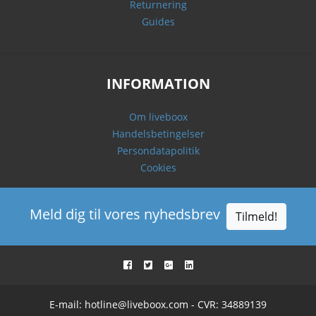
Returnering
Guides
INFORMATION
Om liveboox
Handelsbetingelser
Persondatapolitik
Cookies
Meld dig til vores nyhedsbrev
Tilmeld!
E-mail:
hotline@liveboox.com
- CVR: 34889139