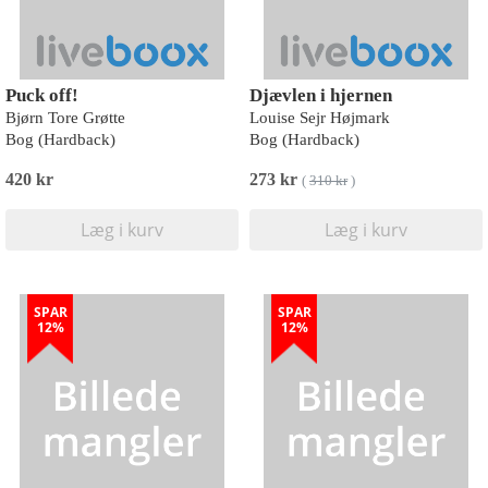
Puck off!
Djævlen i hjernen
Bjørn Tore Grøtte
Louise Sejr Højmark
Bog (Hardback)
Bog (Hardback)
420 kr
273 kr
(
310 kr
)
Læg i kurv
Læg i kurv
SPAR
SPAR
12%
12%