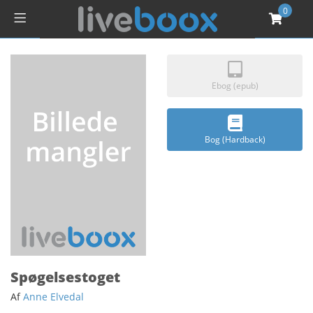
0
Ebog (epub)
Bog (Hardback)
Spøgelsestoget
Af
Anne Elvedal