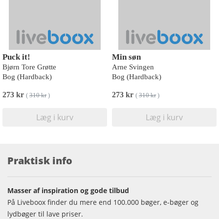
Puck it!
Min søn
Bjørn Tore Grøtte
Arne Svingen
Bog (Hardback)
Bog (Hardback)
273 kr
273 kr
(
310 kr
)
(
310 kr
)
Læg i kurv
Læg i kurv
Praktisk info
Masser af inspiration og gode tilbud
På Liveboox finder du mere end 100.000 bøger, e-bøger og
lydbøger til lave priser.