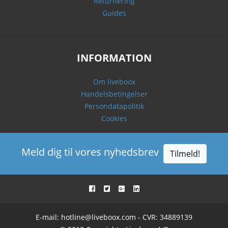
Returnering
Guides
INFORMATION
Om liveboox
Handelsbetingelser
Persondatapolitik
Cookies
Meld dig til vores nyhedsbrev
Tilmeld!
E-mail:
hotline@liveboox.com
- CVR: 34889139