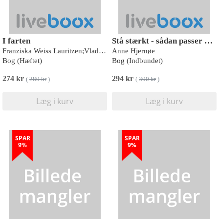
I farten
Stå stærkt - sådan passer du på dig selv
Franziska Weiss Lauritzen;Vlado Lentz
Anne Hjernøe
Bog (Hæftet)
Bog (Indbundet)
274 kr
294 kr
(
280 kr
)
(
300 kr
)
Læg i kurv
Læg i kurv
SPAR
SPAR
9%
9%