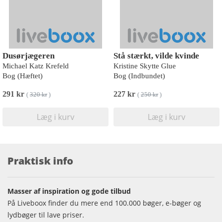
Dusørjægeren
Stå stærkt, vilde kvinde
Michael Katz Krefeld
Kristine Skytte Glue
Bog (Hæftet)
Bog (Indbundet)
291 kr
227 kr
(
320 kr
)
(
250 kr
)
Læg i kurv
Læg i kurv
Praktisk info
Masser af inspiration og gode tilbud
På Liveboox finder du mere end 100.000 bøger, e-bøger og
lydbøger til lave priser.