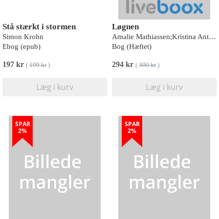
Stå stærkt i stormen
Løgnen
Simon Krohn
Amalie Mathiassen;Kristina Antivakis
Ebog (epub)
Bog (Hæftet)
197 kr
294 kr
(
199 kr
)
(
300 kr
)
Læg i kurv
Læg i kurv
SPAR
SPAR
2%
2%