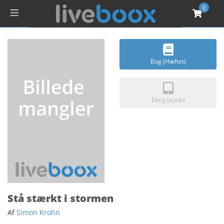
0
Bog (Hæftet)
Ebog (epub)
Stå stærkt i stormen
Af
Simon Krohn