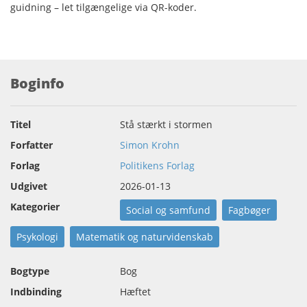
guidning – let tilgængelige via QR-koder.
Boginfo
Titel
Stå stærkt i stormen
Forfatter
Simon Krohn
Forlag
Politikens Forlag
Udgivet
2026-01-13
Kategorier
Social og samfund
Fagbøger
Psykologi
Matematik og naturvidenskab
Bogtype
Bog
Indbinding
Hæftet