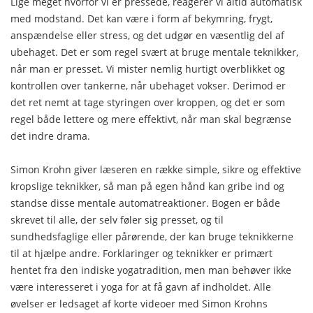
Lige meget hvorfor vi er pressede, reagerer vi altid automatisk
med modstand. Det kan være i form af bekymring, frygt,
anspændelse eller stress, og det udgør en væsentlig del af
ubehaget. Det er som regel svært at bruge mentale teknikker,
når man er presset. Vi mister nemlig hurtigt overblikket og
kontrollen over tankerne, når ubehaget vokser. Derimod er
det ret nemt at tage styringen over kroppen, og det er som
regel både lettere og mere effektivt, når man skal begrænse
det indre drama.
Simon Krohn giver læseren en række simple, sikre og effektive
kropslige teknikker, så man på egen hånd kan gribe ind og
standse disse mentale automatreaktioner. Bogen er både
skrevet til alle, der selv føler sig presset, og til
sundhedsfaglige eller pårørende, der kan bruge teknikkerne
til at hjælpe andre. Forklaringer og teknikker er primært
hentet fra den indiske yogatradition, men man behøver ikke
være interesseret i yoga for at få gavn af indholdet. Alle
øvelser er ledsaget af korte videoer med Simon Krohns