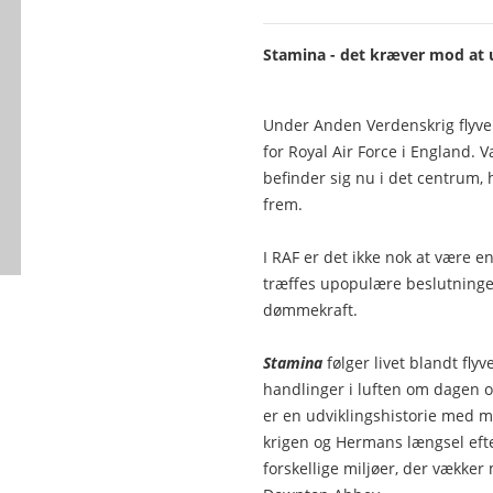
Stamina - det kræver mod at 
Under Anden Verdenskrig flyv
for Royal Air Force i England. 
befinder sig nu i det centrum, 
frem.
I RAF er det ikke nok at være 
træffes upopulære beslutninger
dømmekraft.
Stamina
følger livet blandt fly
handlinger i luften om dagen og
er en udviklingshistorie med ma
krigen og Hermans længsel efte
forskellige miljøer, der vækker