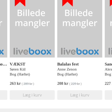
Padderok og andre noveller
VÆKST
Balalas fest
San
Søren Kiil
Anne Zenon
Ale
Bog (Hæftet)
Bog (Hæftet)
Bog 
263 kr
208 kr
227
(
289 kr
)
(
229 kr
)
Læg i kurv
Læg i kurv