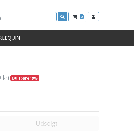
0
RLEQUIN
9 kr)
Du sparer 9%
Udsolgt