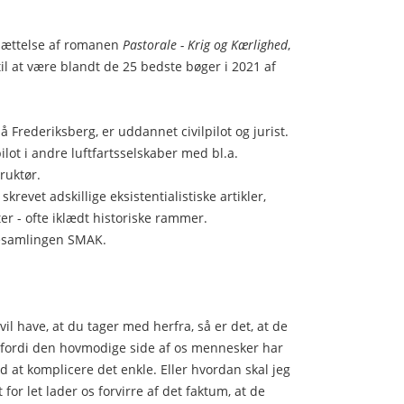
tsættelse af romanen
Pastorale - Krig og Kærlighed
,
 til at være blandt de 25 bedste bøger i 2021 af
på Frederiksberg, er uddannet civilpilot og jurist.
pilot i andre luftfartsselskaber med bl.a.
truktør.
krevet adskillige eksistentialistiske artikler,
er - ofte iklædt historiske rammer.
esamlingen SMAK.
vil have, at du tager med herfra, så er det, at de
r, fordi den hovmodige side af os mennesker har
ed at komplicere det enkle. Eller hvordan skal jeg
 for let lader os forvirre af det faktum, at de