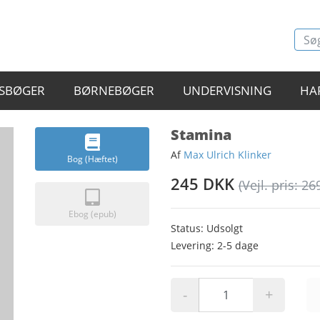
SBØGER
BØRNEBØGER
UNDERVISNING
HA
Stamina
Af
Max Ulrich Klinker
Bog (Hæftet)
245 DKK
(Vejl. pris: 26
Ebog (epub)
Status: Udsolgt
Levering: 2-5 dage
-
+