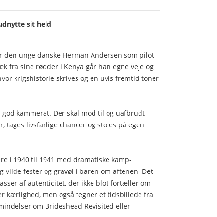
udnytte sit held
er den unge danske Herman Andersen som pilot
Væk fra sine rødder i Kenya går han egne veje og
hvor krigshistorie skrives og en uvis fremtid toner
en god kammerat. Der skal mod til og uafbrudt
, tages livsfarlige chancer og stoles på egen
vere i 1940 til 1941 med dramatiske kamp-
 vilde fester og gravøl i baren om aftenen. Det
sser af autenticitet, der ikke blot fortæller om
r kærlighed, men også tegner et tidsbillede fra
 mindelser om Brideshead Revisited eller