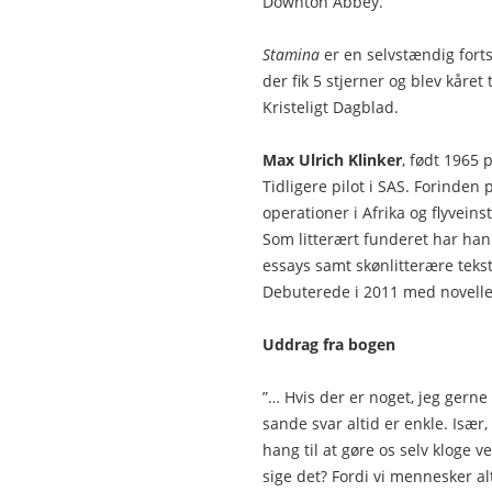
Downton Abbey.
Stamina
er en selvstændig for
der fik 5 stjerner og blev kåret
Kristeligt Dagblad.
Max Ulrich Klinker
, født 1965 
Tidligere pilot i SAS. Forinden 
operationer i Afrika og flyveins
Som litterært funderet har han s
essays samt skønlitterære tekst
Debuterede i 2011 med novell
Uddrag fra bogen
”… Hvis der er noget, jeg gerne 
sande svar altid er enkle. Isæ
hang til at gøre os selv kloge v
sige det? Fordi vi mennesker alt