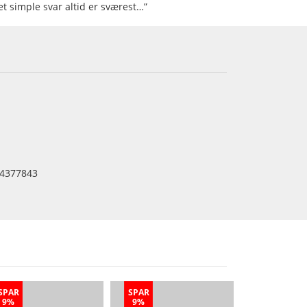
det simple svar altid er sværest…”
4377843
SPAR
SPAR
9%
9%