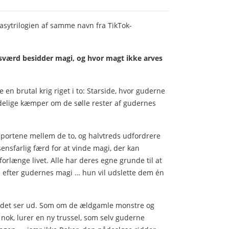
tasytrilogien af samme navn fra TikTok-
 sværd besidder magi, og hvor magt ikke arves
 en brutal krig riget i to: Starside, hvor guderne
delige kæmper om de sølle rester af gudernes
portene mellem de to, og halvtreds udfordrere
sensfarlig færd for at vinde magi, der kan
orlænge livet. Alle har deres egne grunde til at
e efter gudernes magi … hun vil udslette dem én
nd det ser ud. Som om de ældgamle monstre og
 nok, lurer en ny trussel, som selv guderne