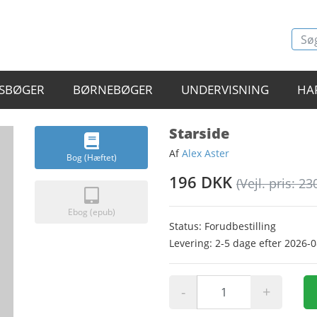
SBØGER
BØRNEBØGER
UNDERVISNING
HA
Starside
Af
Alex Aster
Bog (Hæftet)
196 DKK
(Vejl. pris: 23
Ebog (epub)
Status: Forudbestilling
Levering: 2-5 dage efter 2026-
-
+