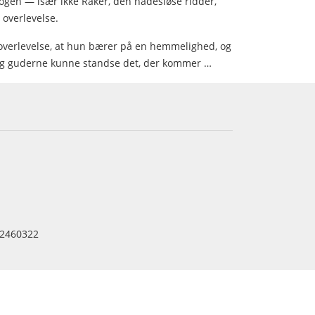
 nogen — især ikke Raker, den nådesløse ridder,
 overlevelse.
r overlevelse, at hun bærer på en hemmelighed, og
gang guderne kunne standse det, der kommer …
2460322