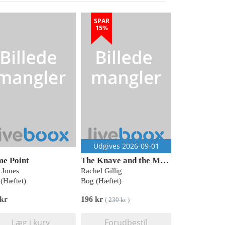
SPAR
15%
Udgives 2026-09-01
e Point
The Knave and the Moon
 Jones
Rachel Gillig
(Hæftet)
Bog (Hæftet)
 kr
196 kr
(
230 kr
)
Læg i kurv
Forudbestil