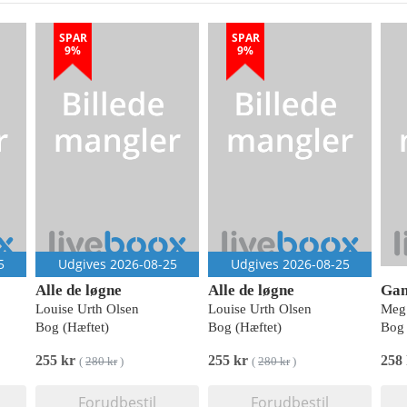
SPAR
SPAR
9%
9%
5
Udgives 2026-08-25
Udgives 2026-08-25
Alle de løgne
Alle de løgne
Gam
Louise Urth Olsen
Louise Urth Olsen
Meg
Bog (Hæftet)
Bog (Hæftet)
Bog 
255 kr
255 kr
258
(
280 kr
)
(
280 kr
)
Forudbestil
Forudbestil