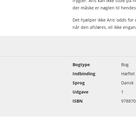
frygter. Aris kan ikke stole på
der måske er nøglen til hendes
Det hjælper ikke Aris’ odds fo
når den afsløres, vil ikke en
Bogtype
Bog
Indbinding
Hæftet
Sprog
Dansk
Udgave
1
ISBN
978870