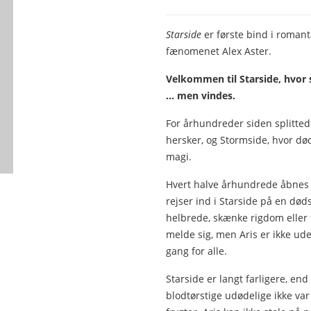
Starside
er første bind i roman
fænomenet Alex Aster.
Velkommen til Starside, hvor
… men vindes.
For århundreder siden splittede
hersker, og Stormside, hvor dø
magi.
Hvert halve århundrede åbnes 
rejser ind i Starside på en død
helbrede, skænke rigdom eller f
melde sig, men Aris er ikke ud
gang for alle.
Starside er langt farligere, e
blodtørstige udødelige ikke var