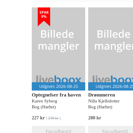
SPAR
9%
Udgives 2026-08-25
Udgives 2026-08-2
Optegnelser fra haven
Drømmeren
Karen Syberg
Nilla Kjellsdotter
Bog (Hæftet)
Bog (Hæftet)
227 kr
280 kr
(
250 kr
)
Forudbestil
Forudbestil