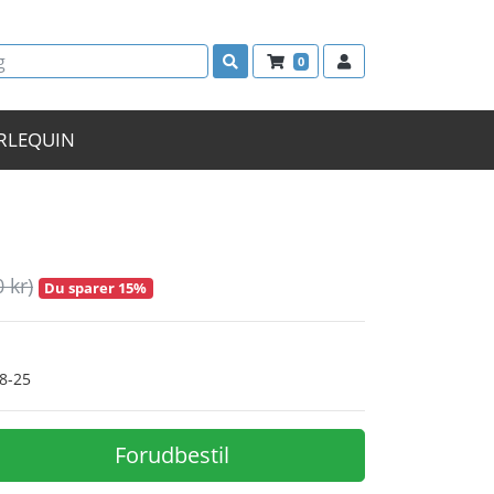
0
RLEQUIN
0 kr)
Du sparer 15%
08-25
Forudbestil