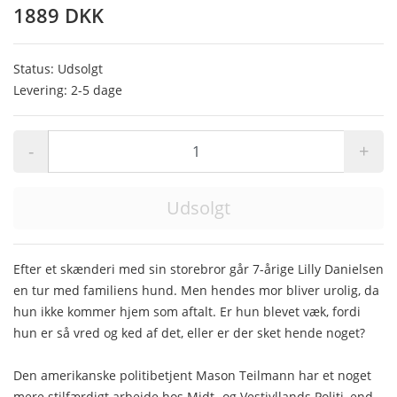
1889 DKK
Status: Udsolgt
Levering: 2-5 dage
-
+
Udsolgt
Efter et skænderi med sin storebror går 7-årige Lilly Danielsen
en tur med familiens hund. Men hendes mor bliver urolig, da
hun ikke kommer hjem som aftalt. Er hun blevet væk, fordi
hun er så vred og ked af det, eller er der sket hende noget?
Den amerikanske politibetjent Mason Teilmann har et noget
mere stilfærdigt arbejde hos Midt- og Vestjyllands Politi, end