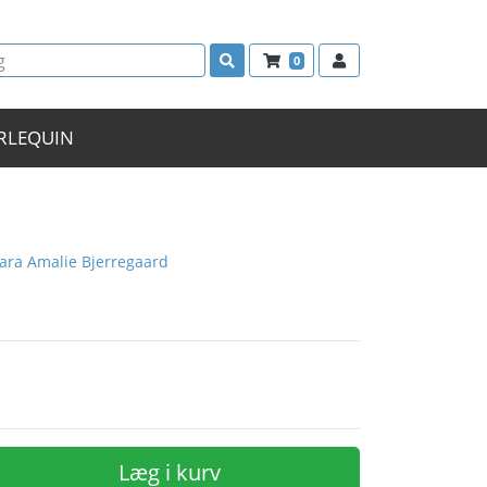
0
RLEQUIN
lara Amalie Bjerregaard
Læg i kurv