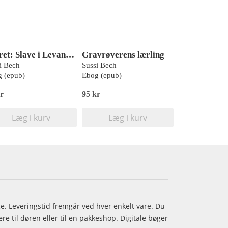
Nofret: Slave i Levanten
Gravrøverens lærling
i Bech
Sussi Bech
 (epub)
Ebog (epub)
r
95 kr
Læg i kurv
Læg i kurv
age. Leveringstid fremgår ved hver enkelt vare. Du
e til døren eller til en pakkeshop. Digitale bøger