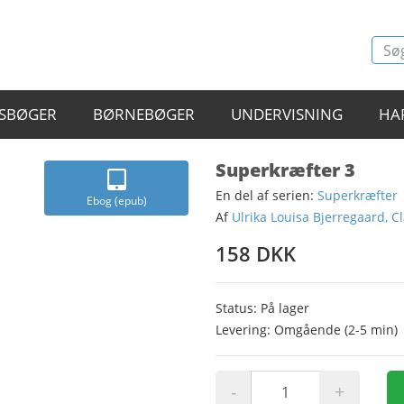
SBØGER
BØRNEBØGER
UNDERVISNING
HA
Superkræfter 3
En del af serien:
Superkræfter
Ebog (epub)
Af
Ulrika Louisa Bjerregaard, C
158 DKK
Status: På lager
Levering: Omgående (2-5 min)
-
+