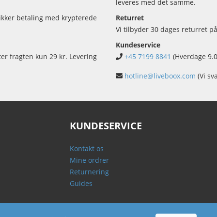
leveres med det samme.
sikker betaling med krypterede
Returret
Vi tilbyder 30 dages returret på
Kundeservice
ter fragten kun 29 kr. Levering
+45 7199 8841
(Hverdage 9.0
hotline@liveboox.com
(Vi sv
KUNDESERVICE
Kontakt os
Mine ordrer
Returnering
Guides