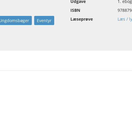
Udgave
1. ebo
ISBN
978879
Læseprøve
Læs / l
Ungdomsbøger
Eventyr