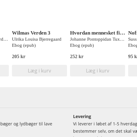
Wilmas Verden 3
Hvordan mennesket fik superkræfter
Ulrika Louisa Bjerregaard, Clara Amalie Bjerregaard
Ulrika Louisa Bjerregaard
Johanne Pontoppidan Tuxen , Informations Forlag
Suss
Ebog (epub)
Ebog (epub)
Ebog
205 kr
252 kr
95 k
Læg i kurv
Læg i kurv
Levering
bøger og lydbøger til lave
Vi leverer i løbet af 1-5 hverd
bestemmer selv, om det skal vær