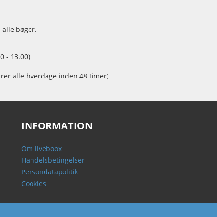
 alle bøger.
0 - 13.00)
arer alle hverdage inden 48 timer)
INFORMATION
Om liveboox
Handelsbetingelser
Persondatapolitik
Cookies