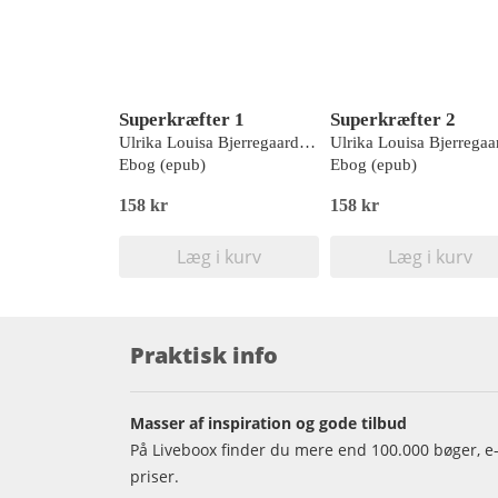
Superkræfter 1
Superkræfter 2
Ulrika Louisa Bjerregaard, Clara Amalie Bjerregaard
Ebog (epub)
Ebog (epub)
158 kr
158 kr
Læg i kurv
Læg i kurv
Praktisk info
Masser af inspiration og gode tilbud
På Liveboox finder du mere end 100.000 bøger, e-
priser.