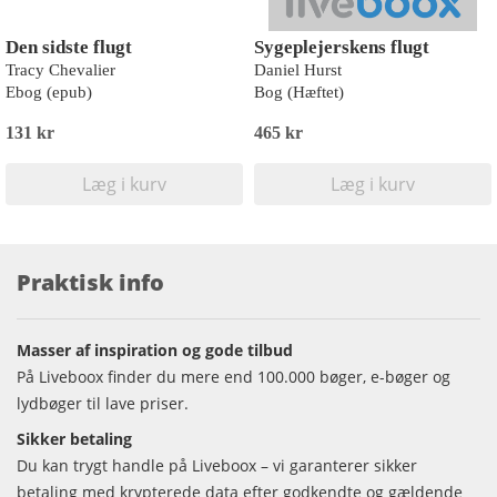
Den sidste flugt
Sygeplejerskens flugt
Tracy Chevalier
Daniel Hurst
Ebog (epub)
Bog (Hæftet)
131 kr
465 kr
Læg i kurv
Læg i kurv
Praktisk info
Masser af inspiration og gode tilbud
På Liveboox finder du mere end 100.000 bøger, e-bøger og
lydbøger til lave priser.
Sikker betaling
Du kan trygt handle på Liveboox – vi garanterer sikker
betaling med krypterede data efter godkendte og gældende