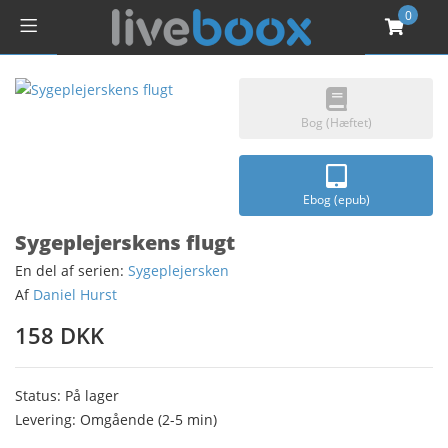
0
Bog (Hæftet)
Ebog (epub)
Sygeplejerskens flugt
En del af serien:
Sygeplejersken
Af
Daniel Hurst
158 DKK
Status: På lager
Levering: Omgående (2-5 min)