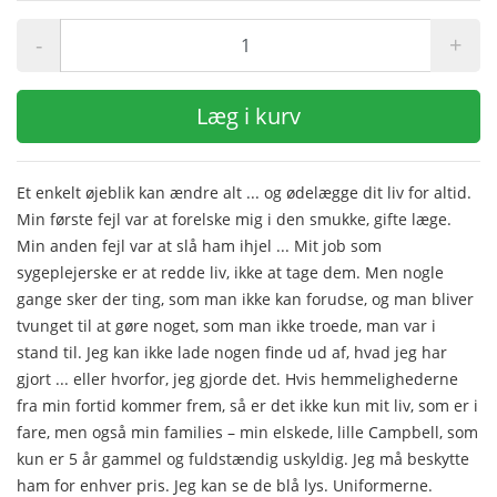
-
+
Læg i kurv
Et enkelt øjeblik kan ændre alt ... og ødelægge dit liv for altid.
Min første fejl var at forelske mig i den smukke, gifte læge.
Min anden fejl var at slå ham ihjel ... Mit job som
sygeplejerske er at redde liv, ikke at tage dem. Men nogle
gange sker der ting, som man ikke kan forudse, og man bliver
tvunget til at gøre noget, som man ikke troede, man var i
stand til. Jeg kan ikke lade nogen finde ud af, hvad jeg har
gjort ... eller hvorfor, jeg gjorde det. Hvis hemmelighederne
fra min fortid kommer frem, så er det ikke kun mit liv, som er i
fare, men også min families – min elskede, lille Campbell, som
kun er 5 år gammel og fuldstændig uskyldig. Jeg må beskytte
ham for enhver pris. Jeg kan se de blå lys. Uniformerne.