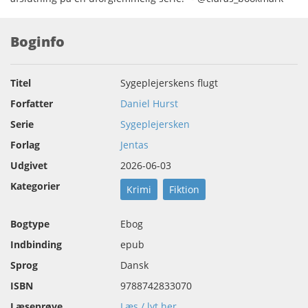
Boginfo
Titel
Sygeplejerskens flugt
Forfatter
Daniel Hurst
Serie
Sygeplejersken
Forlag
Jentas
Udgivet
2026-06-03
Kategorier
Krimi
Fiktion
Bogtype
Ebog
Indbinding
epub
Sprog
Dansk
ISBN
9788742833070
Læseprøve
Læs / lyt her