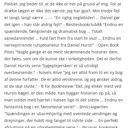
Politiet. Jeg beder til, at de ikke er her på grund af mig. For at
dræbe lægen er ikke det værste, jeg har gjort. Min tredje fejl
er langt, langt værre … --- "En rigtig neglebider! … Daniel gør
det igen – han slår aldrig fejl!" - Bestiesbookclub88 "Endnu en
spændende, fængslende og dramatisk bog ... Totalt
vanedannende! … Fuld fart frem fra start til slut! … Endnu en
nervepirrende rutsjebanetur fra Daniel Hurst!" - Open Book
Posts "Nogle gange er de mest skræmmende historier dem,
der føles, som om de kunne ske i virkeligheden. Det er derfor,
Daniel Hursts serie 'Sygeplejersken' er så utroligt
overbevisende." - Novels Alive "Jeg ser altid frem til en ny bog
af denne forfatter. De er altid velskrevne, og jeg ønsker aldrig,
at de skal slutte." - B for Bookreview "Det, jeg elsker mest ved
Hursts bøger, er den måde, han bygger historien op på, så
man sidder med hjertet i halsen lige til det sidste … Endnu en
fantastisk bog i en fænomenal serie!" - @nlcraigwrites
"Spændingen er ubarmhjertig med uventede vendinger og
drejninger, der holdt mig fanget til sidste side ... En perfekt
afslutning på en uforglemmelig serie." - @ciaras_bookmark