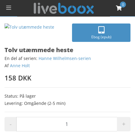
0
Ebog (epub)
Tolv utæmmede heste
En del af serien:
Hanne Wilhelmsen-serien
Af
Anne Holt
158 DKK
Status: På lager
Levering: Omgående (2-5 min)
-
+