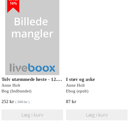
16%
Tolv utæmmede heste - 12. Bind
I støv og aske
Anne Holt
Anne Holt
Bog (Indbundet)
Ebog (epub)
252 kr
87 kr
(
300 kr
)
Læg i kurv
Læg i kurv