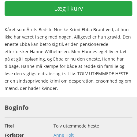
Læg i kurv
Kåret som Årets Bedste Norske Krimi Ebba Braut ved, at hun
ikke har været i seng med nogen. Alligevel er hun gravid. Den
eneste Ebba kan betro sig til, er den pensionerede
efterforsker Hanne Wilhelmsen. Men Hannes eget liv er tæt
på at gå i opløsning, og Ebba er nu den eneste, Hanne har
tilbage. Hanne må kæmpe for både at redde sin familie og
løse den vigtigste drabssag i sit liv. TOLV UTÆMMEDE HESTE
er en sindsoprivende krimi om desperation, ensomhed og om
mænd, der hader kvinder.
Boginfo
Titel
Tolv utæmmede heste
Forfatter
Anne Holt