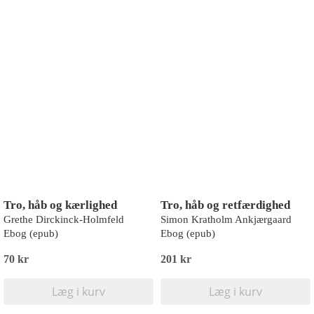
Tro, håb og kærlighed
Tro, håb og retfærdighed
Grethe Dirckinck-Holmfeld
Simon Kratholm Ankjærgaard
Ebog (epub)
Ebog (epub)
70 kr
201 kr
Læg i kurv
Læg i kurv