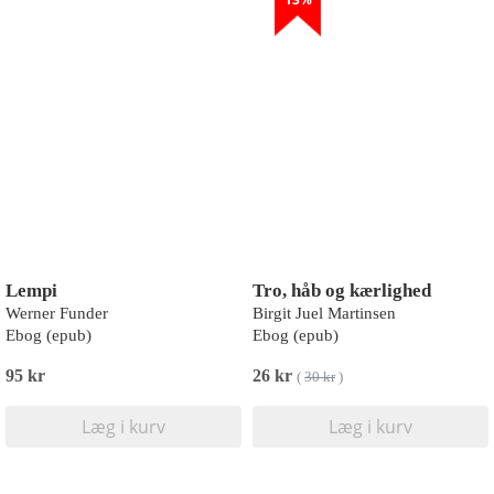
Lempi
Tro, håb og kærlighed
Werner Funder
Birgit Juel Martinsen
Ebog (epub)
Ebog (epub)
95 kr
26 kr
(
30 kr
)
Læg i kurv
Læg i kurv