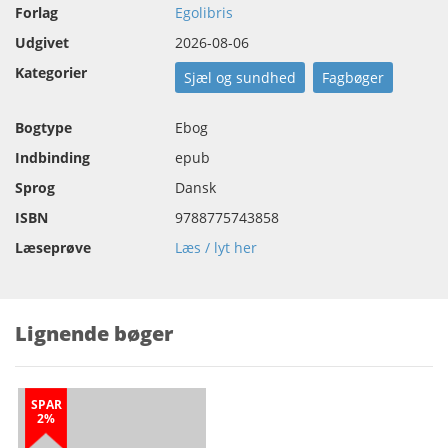
Forlag
Egolibris
Udgivet
2026-08-06
Kategorier
Sjæl og sundhed
Fagbøger
Bogtype
Ebog
Indbinding
epub
Sprog
Dansk
ISBN
9788775743858
Læseprøve
Læs / lyt her
Lignende bøger
SPAR
2%