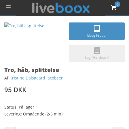
0
Ebog (epub)
Bog (Hardback)
Tro, håb, splittelse
Af
Kristine Dalsgaard Jacobsen
95 DKK
Status: På lager
Levering: Omgående (2-5 min)