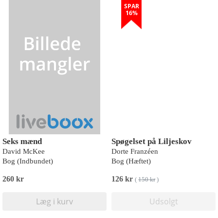
SPAR
16%
Seks mænd
Spøgelset på Liljeskov
David McKee
Dorte Franzéen
Bog (Indbundet)
Bog (Hæftet)
260 kr
126 kr
(
150 kr
)
Læg i kurv
Udsolgt