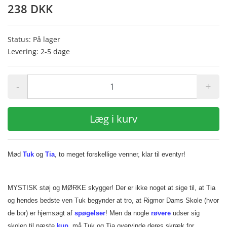
238 DKK
Status: På lager
Levering: 2-5 dage
-
+
Læg i kurv
Mød
Tuk
og
Tia
, to meget forskellige venner, klar til eventyr!
MYSTISK støj og MØRKE skygger! Der er ikke noget at sige til, at Tia
og hendes bedste ven Tuk begynder at tro, at Rigmor Dams Skole (hvor
de bor) er hjemsøgt af
spøgelser
! Men da nogle
røvere
udser sig
skolen til næste
kup
, må Tuk og Tia overvinde deres skræk for