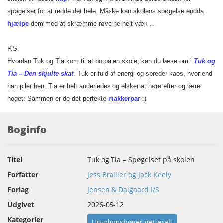
spøgelser for at redde det hele. Måske kan skolens spøgelse endda
hjælpe
dem med at skræmme røverne helt væk …
P.S.
Hvordan Tuk og Tia kom til at bo på en skole, kan du læse om i
Tuk og
Tia – Den skjulte skat
. Tuk er fuld af energi og spreder kaos, hvor end
han piler hen. Tia er helt anderledes og elsker at høre efter og lære
noget: Sammen er de det perfekte
makkerpar
:)
Boginfo
Titel
Tuk og Tia – Spøgelset på skolen
Forfatter
Jess Brallier og Jack Keely
Forlag
Jensen & Dalgaard I/S
Udgivet
2026-05-12
Kategorier
Ungdomsbøger generelt