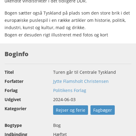
ukendte vindistrikter i det tidligere DDR.
Bogen sætter også Tyskland på plads som den store brik i det
europæiske puslespil i en række artikler om historie, politik,
industri, kunst og kultur, mad og drikke.
Bogen er desuden rigt illustreret med fotos og kort
Boginfo
Titel
Turen går til Centrale Tyskland
Forfatter
Jytte Flamsholt Christensen
Forlag
Politikens Forlag
Udgivet
2024-06-03
Kategorier
Rejser og ferie
Fagbøger
Bogtype
Bog
Indbinding
Hæftet