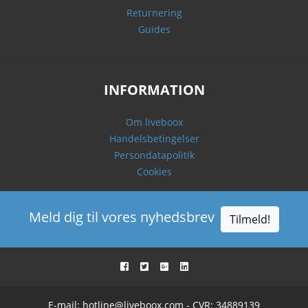
Returnering
Guides
INFORMATION
Om liveboox
Handelsbetingelser
Persondatapolitik
Cookies
Meld dig til vores nyhedsbrev
Tilmeld!
E-mail:
hotline@liveboox.com
- CVR: 34889139