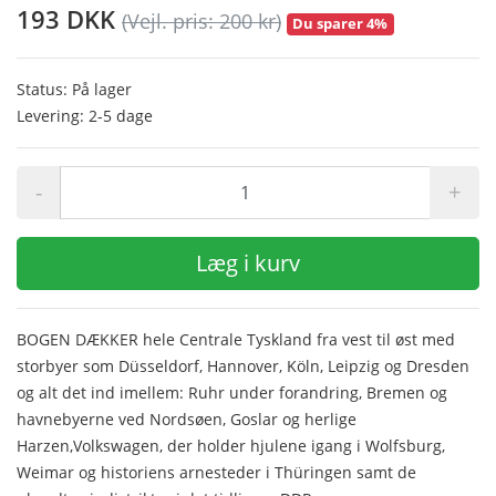
193 DKK
(Vejl. pris: 200 kr)
Du sparer 4%
Status: På lager
Levering: 2-5 dage
-
+
Læg i kurv
BOGEN DÆKKER hele Centrale Tyskland fra vest til øst med
storbyer som Düsseldorf, Hannover, Köln, Leipzig og Dresden
og alt det ind imellem: Ruhr under forandring, Bremen og
havnebyerne ved Nordsøen, Goslar og herlige
Harzen,Volkswagen, der holder hjulene igang i Wolfsburg,
Weimar og historiens arnesteder i Thüringen samt de