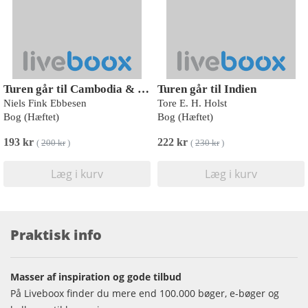
Turen går til Cambodia & Laos
Turen går til Indien
Niels Fink Ebbesen
Tore E. H. Holst
Bog (Hæftet)
Bog (Hæftet)
193 kr
222 kr
(
200 kr
)
(
230 kr
)
Læg i kurv
Læg i kurv
Praktisk info
Masser af inspiration og gode tilbud
På Liveboox finder du mere end 100.000 bøger, e-bøger og