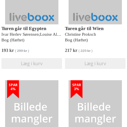
Turen går til Egypten
Turen går til Wien
Ivar Herlev Sørensen;Louise Alkjær
Christine Proksch
Bog (Hæftet)
Bog (Hæftet)
193 kr
217 kr
(
200 kr
)
(
225 kr
)
Læg i kurv
Læg i kurv
SPAR
SPAR
4%
3%