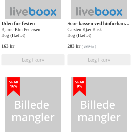
Uden for festen
Scor kassen ved lønforhandlinger
Bjarne Kim Pedersen
Carsten Kjær Busk
Bog (Hæftet)
Bog (Hæftet)
163 kr
283 kr
(
289 kr
)
Læg i kurv
Læg i kurv
SPAR
SPAR
16%
9%