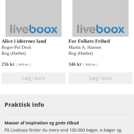
Alice i idéernes land
For Folkets Frihed
Roger-Pol Droit
Martin A. Hansen
Bog (Hæftet)
Bog (Hæftet)
256 kr
346 kr
(
300 kr
)
(
380 kr
)
Læg i kurv
Læg i kurv
Praktisk info
Masser af inspiration og gode tilbud
På Liveboox finder du mere end 100.000 bøger, e-bøger og