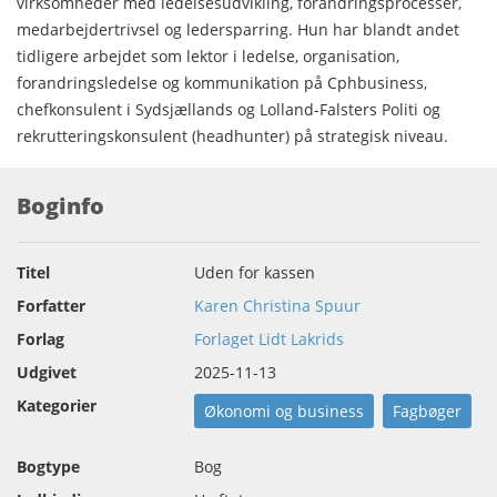
virksomheder med ledelsesudvikling, forandringsprocesser,
medarbejdertrivsel og ledersparring. Hun har blandt andet
tidligere arbejdet som lektor i ledelse, organisation,
forandringsledelse og kommunikation på Cphbusiness,
chefkonsulent i Sydsjællands og Lolland-Falsters Politi og
rekrutteringskonsulent (headhunter) på strategisk niveau.
Boginfo
Titel
Uden for kassen
Forfatter
Karen Christina Spuur
Forlag
Forlaget Lidt Lakrids
Udgivet
2025-11-13
Kategorier
Økonomi og business
Fagbøger
Bogtype
Bog