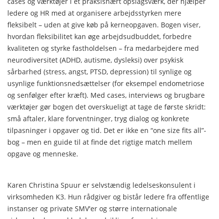
cases og værktøjer i et praksisnært opslagsværk, der hjælper
ledere og HR med at organisere arbejdsstyrken mere
fleksibelt – uden at give køb på kerneopgaven. Bogen viser,
hvordan fleksibilitet kan øge arbejdsudbuddet, forbedre
kvaliteten og styrke fastholdelsen – fra medarbejdere med
neurodiversitet (ADHD, autisme, dysleksi) over psykisk
sårbarhed (stress, angst, PTSD, depression) til synlige og
usynlige funktionsnedsættelser (for eksempel endometriose
og senfølger efter kræft). Med cases, interviews og brugbare
værktøjer gør bogen det overskueligt at tage de første skridt:
små aftaler, klare forventninger, tryg dialog og konkrete
tilpasninger i opgaver og tid. Det er ikke en “one size fits all”-
bog – men en guide til at finde det rigtige match mellem
opgave og menneske.
Karen Christina Spuur er selvstændig ledelseskonsulent i
virksomheden K3. Hun rådgiver og bistår ledere fra offentlige
instanser og private SMV'er og større internationale