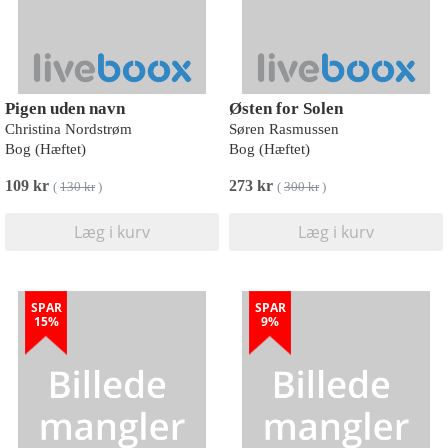
Pigen uden navn
Østen for Solen
Christina Nordstrøm
Søren Rasmussen
Bog (Hæftet)
Bog (Hæftet)
109 kr
273 kr
(
130 kr
)
(
300 kr
)
Læg i kurv
Læg i kurv
SPAR
SPAR
15%
9%