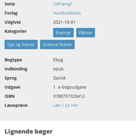
Serie
Udhængt
Forlag
HumbleBooks
Udgivet
2021-10-01
Kategorier
Eventyr
Fiktion
Gys og horror
Science fiction
Bogtype
Ebog
Indbinding
epub
Sprog
Dansk
Udgave
1. e-bogsudgave
ISBN
9788797329412
Læseprøve
Læs / lyt her
Lignende bøger