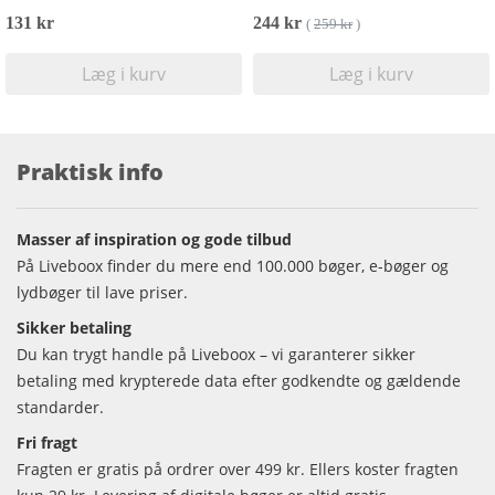
131 kr
244 kr
(
259 kr
)
Læg i kurv
Læg i kurv
Praktisk info
Masser af inspiration og gode tilbud
På Liveboox finder du mere end 100.000 bøger, e-bøger og
lydbøger til lave priser.
Sikker betaling
Du kan trygt handle på Liveboox – vi garanterer sikker
betaling med krypterede data efter godkendte og gældende
standarder.
Fri fragt
Fragten er gratis på ordrer over 499 kr. Ellers koster fragten