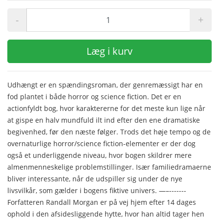
-
+
Læg i kurv
Udhængt er en spændingsroman, der genremæssigt har en
fod plantet i både horror og science fiction. Det er en
actionfyldt bog, hvor karaktererne for det meste kun lige når
at gispe en halv mundfuld ilt ind efter den ene dramatiske
begivenhed, før den næste følger. Trods det høje tempo og de
overnaturlige horror/science fiction-elementer er der dog
også et underliggende niveau, hvor bogen skildrer mere
almenmenneskelige problemstillinger. Især familiedramaerne
bliver interessante, når de udspiller sig under de nye
livsvilkår, som gælder i bogens fiktive univers. —–-------
Forfatteren Randall Morgan er på vej hjem efter 14 dages
ophold i den afsidesliggende hytte, hvor han altid tager hen