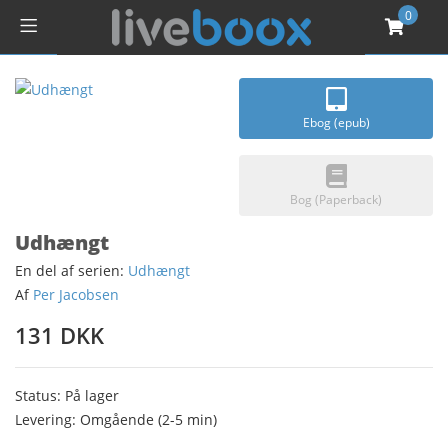
0
Ebog (epub)
Bog (Paperback)
Udhængt
En del af serien:
Udhængt
Af
Per Jacobsen
131 DKK
Status: På lager
Levering: Omgående (2-5 min)