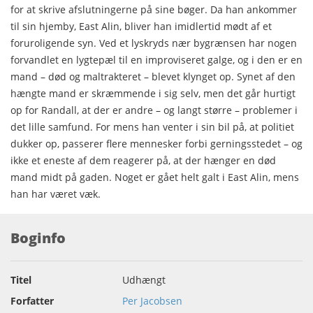
for at skrive afslutningerne på sine bøger. Da han ankommer
til sin hjemby, East Alin, bliver han imidlertid mødt af et
foruroligende syn. Ved et lyskryds nær bygrænsen har nogen
forvandlet en lygtepæl til en improviseret galge, og i den er en
mand – død og maltrakteret – blevet klynget op. Synet af den
hængte mand er skræmmende i sig selv, men det går hurtigt
op for Randall, at der er andre – og langt større – problemer i
det lille samfund. For mens han venter i sin bil på, at politiet
dukker op, passerer flere mennesker forbi gerningsstedet – og
ikke et eneste af dem reagerer på, at der hænger en død
mand midt på gaden. Noget er gået helt galt i East Alin, mens
han har været væk.
Boginfo
Titel
Udhængt
Forfatter
Per Jacobsen