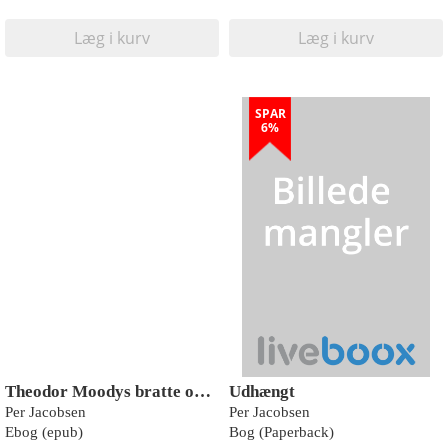
Læg i kurv
Læg i kurv
SPAR
6%
Theodor Moodys bratte opvågning
Udhængt
Per Jacobsen
Per Jacobsen
Ebog (epub)
Bog (Paperback)