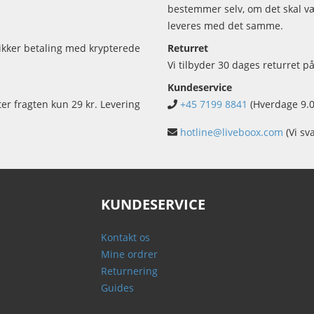
bestemmer selv, om det skal vær
leveres med det samme.
sikker betaling med krypterede
Returret
Vi tilbyder 30 dages returret på
Kundeservice
ter fragten kun 29 kr. Levering
+45 7199 8841
(Hverdage 9.0
hotline@liveboox.com
(Vi sv
KUNDESERVICE
Kontakt os
Mine ordrer
Returnering
Guides