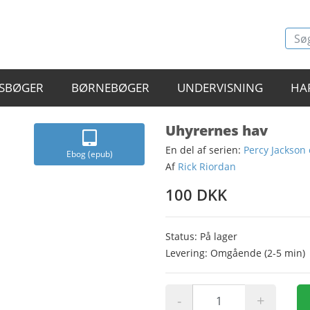
SBØGER
BØRNEBØGER
UNDERVISNING
HA
Uhyrernes hav
En del af serien:
Percy Jackson
Ebog (epub)
Af
Rick Riordan
100 DKK
Status: På lager
Levering: Omgående (2-5 min)
-
+