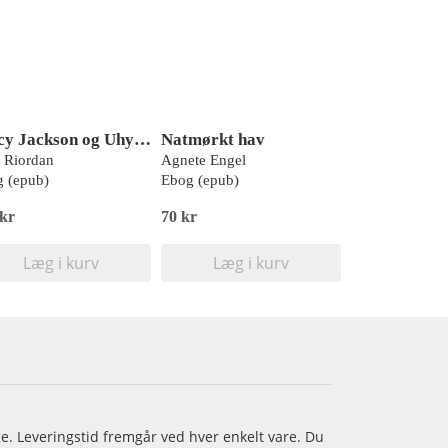
Percy Jackson og Uhyrernes Hav (2) - graphic novel
Natmørkt hav
 Riordan
Agnete Engel
 (epub)
Ebog (epub)
 kr
70 kr
Læg i kurv
Læg i kurv
age. Leveringstid fremgår ved hver enkelt vare. Du