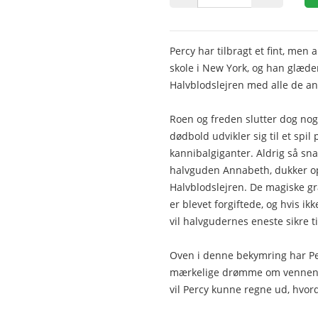
Percy har tilbragt et fint, men 
skole i New York, og han glæder
Halvblodslejren med alle de a
Roen og freden slutter dog nog
dødbold udvikler sig til et spi
kannibalgiganter. Aldrig så sn
halvguden Annabeth, dukker o
Halvblodslejren. De magiske g
er blevet forgiftede, og hvis ik
vil halvgudernes eneste sikre t
Oven i denne bekymring har Pe
mærkelige drømme om vennen Gr
vil Percy kunne regne ud, hvo