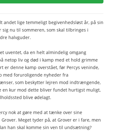
alt andet lige temmeligt begivenhedsløst år, på sin
 sig nu til sommeren, som skal tilbringes i
ndre halvguder.
et uventet, da en helt almindelig omgang
l på netop liv og død i kamp med et hold grimme
art er denne kamp overstået, før Percys veninde,
p med foruroligende nyheder fra
rænser, som beskytter lejren mod indtrængende,
ke en kur mod dette bliver fundet hurtigst muligt,
ilholdssted blive ødelagt.
rcy nok at gøre med at tænke over sine
over. Meget tyder på, at Grover er i fare, men
rdan han skal komme sin ven til undsætning?