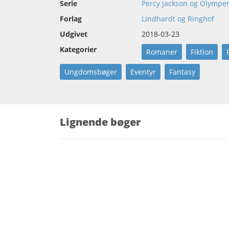
Serie
Percy Jackson og Olympe
Forlag
Lindhardt og Ringhof
Udgivet
2018-03-23
Kategorier
Romaner
Fiktion
Ungdomsbøger
Eventyr
Fantasy
Lignende bøger