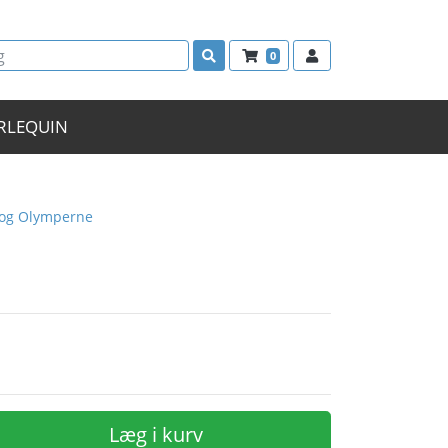
0
RLEQUIN
 og Olymperne
Læg i kurv