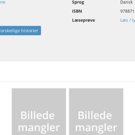
rne
Sprog
Dansk
ISBN
978871
Læseprøve
Læs / l
Forskellige historier