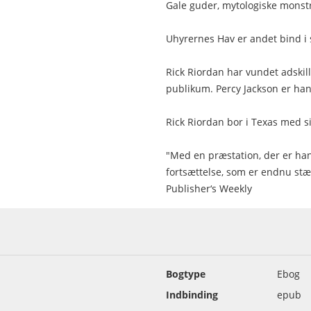
Gale guder, mytologiske monstre
Uhyrernes Hav er andet bind i
Rick Riordan har vundet adskilli
publikum. Percy Jackson er han
Rick Riordan bor i Texas med s
"Med en præstation, der er han
fortsættelse, som er endnu st
Publisher‘s Weekly
Bogtype
Ebog
Indbinding
epub