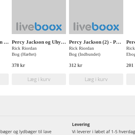
Percy Jackson 5: Den sidste olymper
Percy Jackson og Uhyrernes Hav (2) - graphic novel
Percy Jackson (2) - Percy Jackson og uhyrernes hav
Rick Riordan
Rick Riordan
Rick
Bog (Hæftet)
Bog (Indbundet)
Ebog
378 kr
312 kr
201
Læg i kurv
Læg i kurv
Levering
bøger og lydbøger til lave
Vi leverer i løbet af 1-5 hverd