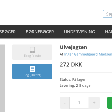
SBØGER
BØRNEBØGER
UNDERVISNING
HA
Ulvejagten
Af
Inger Gammelgaard Madse
Ebog (epub)
272 DKK
Bog (Hæftet)
Status: På lager
Levering: 2-5 dage
-
+