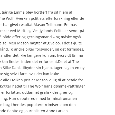
 tiårige Emma blev bortført fra sit hjem af
he Wolf. Hverken politiets efterforskning eller de
er har givet resultat.Mason Teilmann, Emmas
rsker ved Midt- og Vestjyllands Politi, er sendt på
t på både offer og gerningsmand – og måske også
else. Men Mason nægter at give op. I det skjulte
hånd.To andre piger forsvinder, og det formodes,
 handler det ikke længere kun om, hvorvidt Emma
e kan findes, inden det er for sent.Da et af The
en Silke Dahl, tilbyder sin hjælp, tager sagen en ny
te sig selv i fare, hvis det kan lokke
lle.Hvilken pris er Mason villig til at betale for
rskygger hadet til The Wolf hans dømmekraft?Inger
r forfatter, uddannet grafisk designer og
ning. Hun debuterede med kriminalromanen
ste bog i hendes populære krimiserie om den
ando Benito og journalisten Anne Larsen.