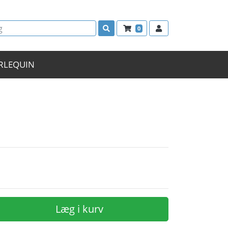
0
RLEQUIN
n
Læg i kurv