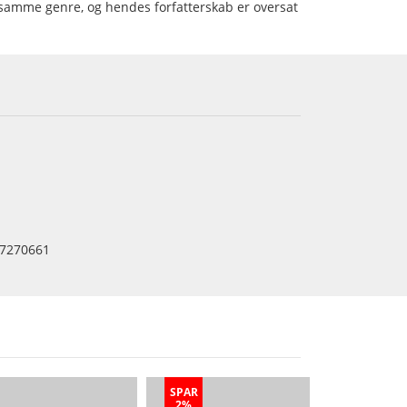
i samme genre, og hendes forfatterskab er oversat
7270661
SPAR
2%