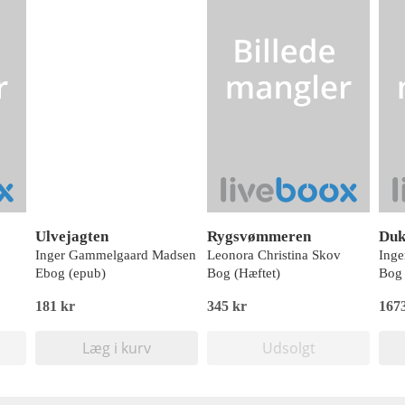
Ulvejagten
Rygsvømmeren
Duk
Inger Gammelgaard Madsen
Leonora Christina Skov
Ing
Ebog (epub)
Bog (Hæftet)
Bog 
181 kr
345 kr
167
Læg i kurv
Udsolgt