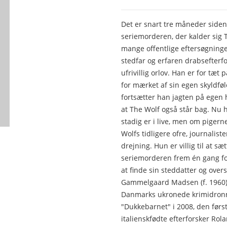
Det er snart tre måneder siden,
seriemorderen, der kalder sig T
mange offentlige eftersøgning
stedfar og erfaren drabsefterfo
ufrivillig orlov. Han er for tæ
for mærket af sin egen skyldføl
fortsætter han jagten på egen 
at The Wolf også står bag. Nu
stadig er i live, men om pigern
Wolfs tidligere ofre, journalist
drejning. Hun er villig til at sæt
seriemorderen frem én gang for a
at finde sin steddatter og ove
Gammelgaard Madsen (f. 1960) e
Danmarks ukronede krimidron
"Dukkebarnet" i 2008, den før
italienskfødte efterforsker Rol