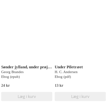
Sønder jylland, under prøjsisk tryk
Under Piletræet
Georg Brandes
H. C. Andersen
Ebog (epub)
Ebog (pdf)
24 kr
13 kr
Læg i kurv
Læg i kurv