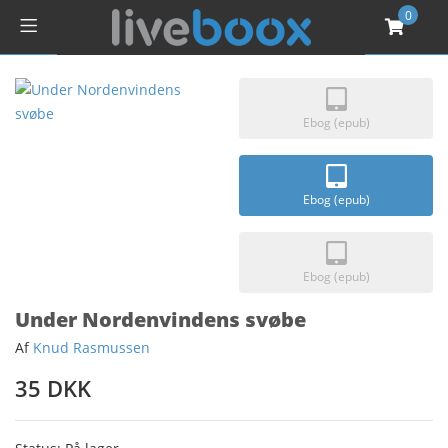
0
Ebog (epub)
Ebog (epub)
Ebog (epub)
Under Nordenvindens svøbe
Af
Knud Rasmussen
35 DKK