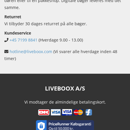
døren eller til en pakkeshop. Digitale bøger leveres med det
samme.
Returret
Vi tilbyder 30 dages returret på alle bøger.
Kundeservice
+45 7199 8841
(Hverdage 9.00 - 13.00)
hotline@liveboox.com
(Vi svarer alle hverdage inden 48
timer)
LIVEBOOX A/S
Vi modtager de almindelige betalingskort.