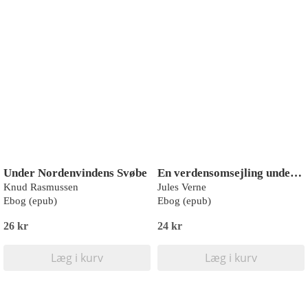
Under Nordenvindens Svøbe
En verdensomsejling under havet
Knud Rasmussen
Jules Verne
Ebog (epub)
Ebog (epub)
26 kr
24 kr
Læg i kurv
Læg i kurv