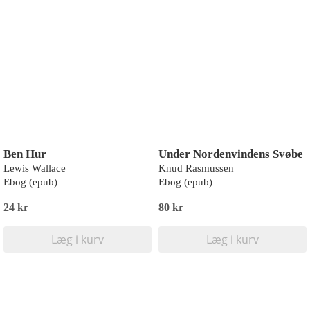
Ben Hur
Under Nordenvindens Svøbe
Lewis Wallace
Knud Rasmussen
Ebog (epub)
Ebog (epub)
24 kr
80 kr
Læg i kurv
Læg i kurv