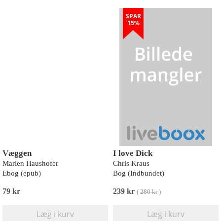
SPAR
15%
Væggen
I love Dick
Marlen Haushofer
Chris Kraus
Ebog (epub)
Bog (Indbundet)
79 kr
239 kr
(
280 kr
)
Læg i kurv
Læg i kurv