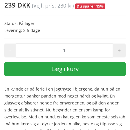
239 DKK
(Vejl. pris: 280 kr)
Du sparer 15%
Status: På lager
Levering: 2-5 dage
-
+
Læg i kurv
En kvinde er på ferie i en jagthytte i bjergene, da hun på en
morgentur banker panden mod noget hårdt og køligt. En
glasvæg afskærer hende fra omverdenen, og på den anden
side er alt liv stivnet. Nu begynder en ensom kamp for
overlevelse. Med en hund, en kat og en ko som eneste selskab
må hun lære sig at dyrke jorden, malke, høste og tilpasse sig