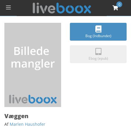
0
Bog (Indbundet)
Ebog (epub)
Væggen
Af
Marlen Haushofer