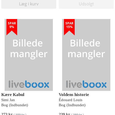
Læg i kurv
Udsolgt
SPAR
SPAR
9%
15%
Kære Kabul
Voldens historie
Simi Jan
Édouard Louis
Bog (Indbundet)
Bog (Indbundet)
273 kr
239 kr
(
300 kr
)
(
280 kr
)