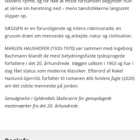
skovens rytme, og for ikke at miste forstanden begynder hun
at skrive sin beretning ned – mens tændstikkerne langsomt
slipper op.
VÆGGEN er en foruroligende og intens robinsonade, en
grusom drøm om menneske og arbejde, natur og civilisation.
MARLEN HAUSHOFER (1920-1970) var sammen med Ingeborg
Bachmann blandt de mest betydningsfulde tysksprogede
forfattere i det 20. århundrede.
Væggen
udkom i 1963 og har i
dag fået status som moderne klassiker. Efterord af Rakel
Haslund-Gjerrild, forfatter til romanen
Alle himlens fugle
(2020)
om det sidste menneske på jorden.
Genudgivelse i Gyldendals Skala-serie for genopdagede
mesterværker fra det 20. århundrede.