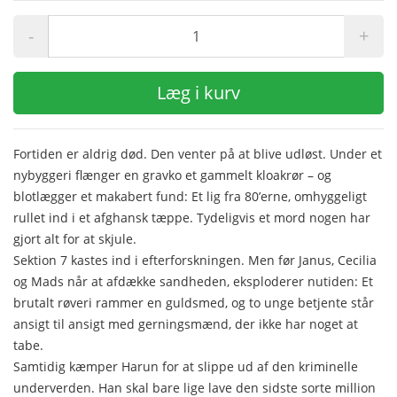
-
+
Læg i kurv
Fortiden er aldrig død. Den venter på at blive udløst. Under et
nybyggeri flænger en gravko et gammelt kloakrør – og
blotlægger et makabert fund: Et lig fra 80’erne, omhyggeligt
rullet ind i et afghansk tæppe. Tydeligvis et mord nogen har
gjort alt for at skjule.
Sektion 7 kastes ind i efterforskningen. Men før Janus, Cecilia
og Mads når at afdække sandheden, eksploderer nutiden: Et
brutalt røveri rammer en guldsmed, og to unge betjente står
ansigt til ansigt med gerningsmænd, der ikke har noget at
tabe.
Samtidig kæmper Harun for at slippe ud af den kriminelle
underverden. Han skal bare lige lave den sidste sorte million