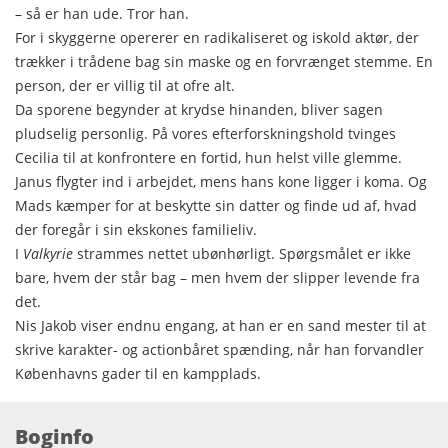
– så er han ude. Tror han.
For i skyggerne opererer en radikaliseret og iskold aktør, der
trækker i trådene bag sin maske og en forvrænget stemme. En
person, der er villig til at ofre alt.
Da sporene begynder at krydse hinanden, bliver sagen
pludselig personlig. På vores efterforskningshold tvinges
Cecilia til at konfrontere en fortid, hun helst ville glemme.
Janus flygter ind i arbejdet, mens hans kone ligger i koma. Og
Mads kæmper for at beskytte sin datter og finde ud af, hvad
der foregår i sin ekskones familieliv.
I
Valkyrie
strammes nettet ubønhørligt. Spørgsmålet er ikke
bare, hvem der står bag – men hvem der slipper levende fra
det.
Nis Jakob viser endnu engang, at han er en sand mester til at
skrive karakter- og actionbåret spænding, når han forvandler
Københavns gader til en kampplads.
Boginfo