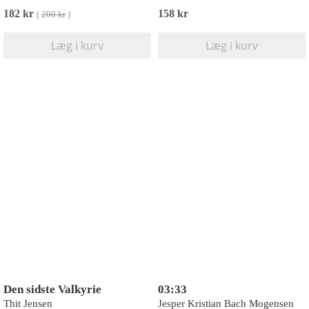
182 kr
158 kr
(
200 kr
)
Læg i kurv
Læg i kurv
Den sidste Valkyrie
03:33
Thit Jensen
Jesper Kristian Bach Mogensen