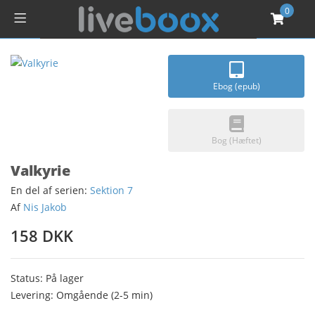
0
Ebog (epub)
Bog (Hæftet)
Valkyrie
En del af serien:
Sektion 7
Af
Nis Jakob
158 DKK
Status: På lager
Levering: Omgående (2-5 min)