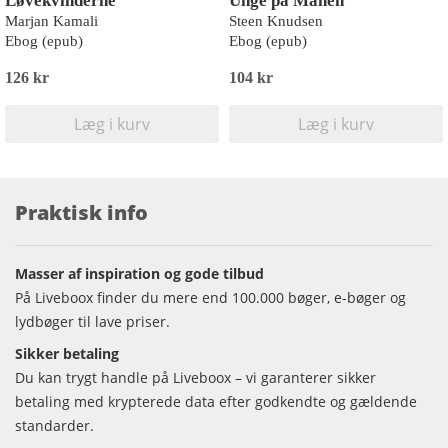
Løvekvinderne
Unge på Månen
Marjan Kamali
Steen Knudsen
Ebog (epub)
Ebog (epub)
126 kr
104 kr
Læg i kurv
Læg i kurv
Praktisk info
Masser af inspiration og gode tilbud
På Liveboox finder du mere end 100.000 bøger, e-bøger og
lydbøger til lave priser.
Sikker betaling
Du kan trygt handle på Liveboox – vi garanterer sikker
betaling med krypterede data efter godkendte og gældende
standarder.