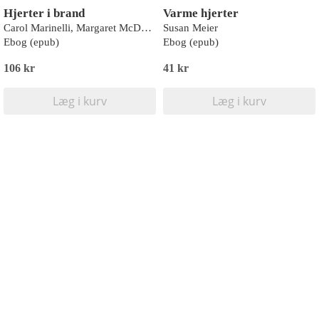
Hjerter i brand
Varme hjerter
Carol Marinelli, Margaret McDonagh, Emily Forbes, Alison Roberts
Susan Meier
Ebog (epub)
Ebog (epub)
106 kr
41 kr
Læg i kurv
Læg i kurv