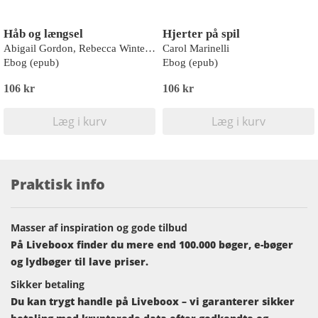
Håb og længsel
Hjerter på spil
Abigail Gordon, Rebecca Winters, Joanna Neil, Barbara McMahon
Carol Marinelli
Ebog (epub)
Ebog (epub)
106 kr
106 kr
Læg i kurv
Læg i kurv
Praktisk info
Masser af inspiration og gode tilbud
På Liveboox finder du mere end 100.000 bøger, e-bøger
og lydbøger til lave priser.
Sikker betaling
Du kan trygt handle på Liveboox – vi garanterer sikker