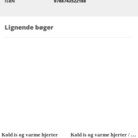
ISBN
9788743522188
Lignende bøger
Kold is og varme hjerter
Kold is og varme hjerter / Kirurgens hjerte