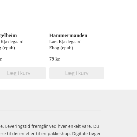
gelheim
Hammermanden
 Kjædegaard
Lars Kjædegaard
 (epub)
Ebog (epub)
r
79 kr
Læg i kurv
Læg i kurv
age. Leveringstid fremgår ved hver enkelt vare. Du
e til døren eller til en pakkeshop. Digitale bøger