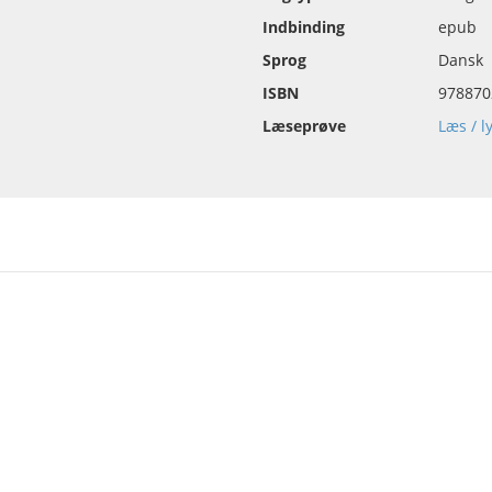
Indbinding
epub
n
Sprog
Dansk
ISBN
978870
Læseprøve
Læs / l