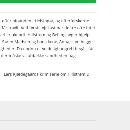
 efter hinanden i Helsingør, og efterforskerne
får travlt. Ved første øjekast har de tre ofre intet
et er ukendt. Hillstrøm og Belling søger hjælp
 Søren Madsen og hans kone, Anna, som begge
heder. Da endnu et voldeligt angreb begås, får
, der måske vil afdække sandheden bag
i Lars Kjædegaards krimiserie om Hillstrøm &