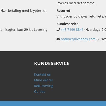
leveres med det samme.
sikker betaling med krypterede
Returret
Vi tilbyder 30 dages returret på
Kundeservice
ter fragten kun 29 kr. Levering
+45 7199 8841
(Hverdage 9.0
hotline@liveboox.com
(Vi sv
KUNDESERVICE
Kontakt os
Mine ordrer
Returnering
Guides