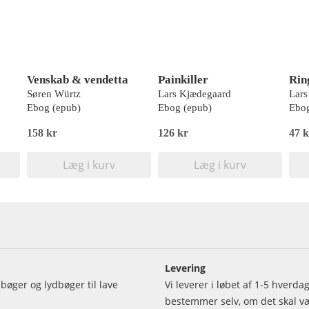
Venskab & vendetta
Painkiller
Rin
Søren Würtz
Lars Kjædegaard
Lars
Ebog (epub)
Ebog (epub)
Ebog
158 kr
126 kr
47 k
Læg i kurv
Læg i kurv
Levering
bøger og lydbøger til lave
Vi leverer i løbet af 1-5 hverd
bestemmer selv, om det skal vær