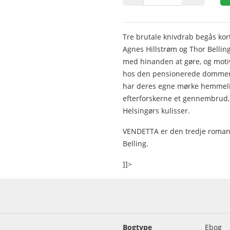
Tre brutale knivdrab begås kort
Agnes Hillstrøm og Thor Belling 
med hinanden at gøre, og motiv
hos den pensionerede dommer
har deres egne mørke hemmelig
efterforskerne et gennembrud
Helsingørs kulisser.
VENDETTA er den tredje roman 
Belling.
]]>
Bogtype
Ebog