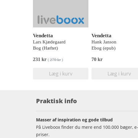
Vendetta
Vendetta
Lars Kjædegaard
Hank Janson
Bog (Hæftet)
Ebog (epub)
231 kr
70 kr
(
270 kr
)
Læg i kurv
Læg i kurv
Praktisk info
Masser af inspiration og gode tilbud
På Liveboox finder du mere end 100.000 bøger, e-
priser.