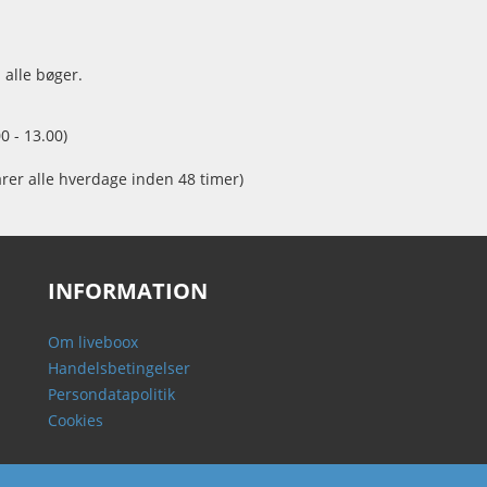
 alle bøger.
0 - 13.00)
arer alle hverdage inden 48 timer)
INFORMATION
Om liveboox
Handelsbetingelser
Persondatapolitik
Cookies