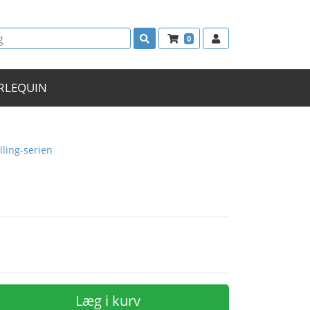
0
RLEQUIN
lling-serien
Læg i kurv