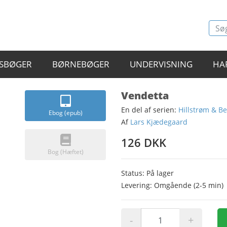
SBØGER
BØRNEBØGER
UNDERVISNING
HA
Vendetta
En del af serien:
Hillstrøm & Be
Ebog (epub)
Af
Lars Kjædegaard
126 DKK
Bog (Hæftet)
Status: På lager
Levering: Omgående (2-5 min)
-
+