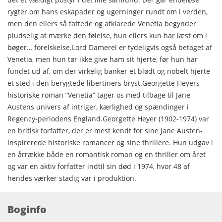
rygter om hans eskapader og ugerninger rundt om i verden,
men den ellers så fattede og afklarede Venetia begynder
pludselig at mærke den følelse, hun ellers kun har læst om i
bøger… forelskelse.Lord Damerel er tydeligvis også betaget af
Venetia, men hun tør ikke give ham sit hjerte, før hun har
fundet ud af, om der virkelig banker et blødt og nobelt hjerte
et sted i den berygtede libertiners bryst.Georgette Heyers
historiske roman ”Venetia” tager os med tilbage til Jane
Austens univers af intriger, kærlighed og spændinger i
Regency-periodens England.Georgette Heyer (1902-1974) var
en britisk forfatter, der er mest kendt for sine Jane Austen-
inspirerede historiske romancer og sine thrillere. Hun udgav i
en årrække både en romantisk roman og en thriller om året
og var en aktiv forfatter indtil sin død i 1974, hvor 48 af
hendes værker stadig var i produktion.
Boginfo