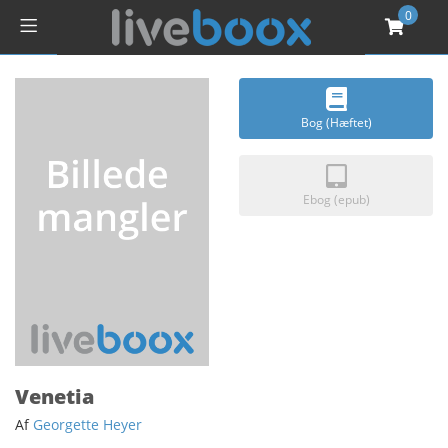
0
Bog (Hæftet)
Ebog (epub)
Venetia
Af
Georgette Heyer