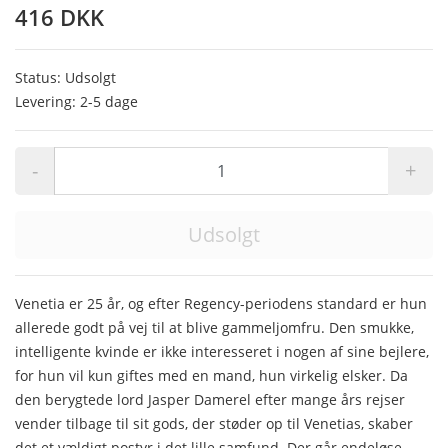
416 DKK
Status: Udsolgt
Levering: 2-5 dage
-
+
Udsolgt
Venetia er 25 år, og efter Regency-periodens standard er hun
allerede godt på vej til at blive gammeljomfru. Den smukke,
intelligente kvinde er ikke interesseret i nogen af sine bejlere,
for hun vil kun giftes med en mand, hun virkelig elsker. Da
den berygtede lord Jasper Damerel efter mange års rejser
vender tilbage til sit gods, der støder op til Venetias, skaber
det et vældigt postyr i det lille samfund. Der går endeløse