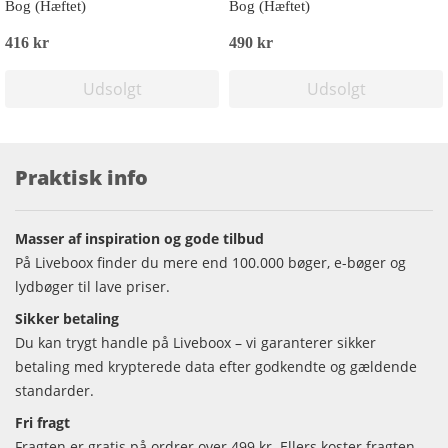
Bog (Hæftet)
Bog (Hæftet)
416 kr
490 kr
Udsolgt
Udsolgt
Praktisk info
Masser af inspiration og gode tilbud
På Liveboox finder du mere end 100.000 bøger, e-bøger og
lydbøger til lave priser.
Sikker betaling
Du kan trygt handle på Liveboox – vi garanterer sikker
betaling med krypterede data efter godkendte og gældende
standarder.
Fri fragt
Fragten er gratis på ordrer over 499 kr. Ellers koster fragten