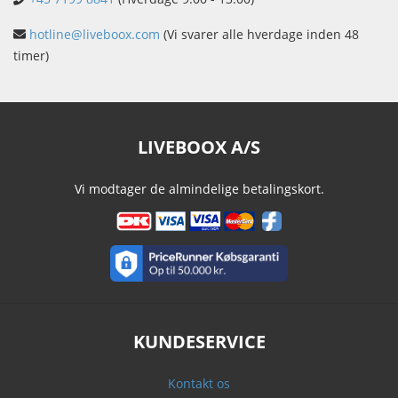
hotline@liveboox.com
(Vi svarer alle hverdage inden 48
timer)
LIVEBOOX A/S
Vi modtager de almindelige betalingskort.
KUNDESERVICE
Kontakt os