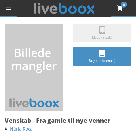
0
Ebog (epub)
Bog (Indbundet)
Venskab - Fra gamle til nye venner
Af
Nùria Roca