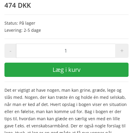
474 DKK
Status: På lager
Levering: 2-5 dage
-
+
Læg i kurv
Det er vigtigt at have nogen, man kan grine, græde, lege og
slås med. Nogen, der kan trøste én og holde én med selskab,
når man er ked af det. Hvert opslag i bogen viser en situation
eller en følelse, man kan komme ud for. Bag i bogen er der
tips til, hvordan man kan glæde en særlig ven med en lille
gave f.eks. et venskabsarmbånd. Der er også nogle forslag til
lege. Husk, at leg er en god måde at få nye venner på!