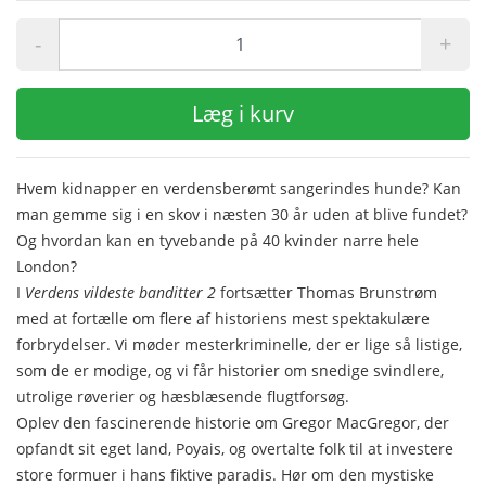
-
+
Læg i kurv
Hvem kidnapper en verdensberømt sangerindes hunde? Kan
man gemme sig i en skov i næsten 30 år uden at blive fundet?
Og hvordan kan en tyvebande på 40 kvinder narre hele
London?
I
Verdens vildeste banditter 2
fortsætter Thomas Brunstrøm
med at fortælle om flere af historiens mest spektakulære
forbrydelser. Vi møder mesterkriminelle, der er lige så listige,
som de er modige, og vi får historier om snedige svindlere,
utrolige røverier og hæsblæsende flugtforsøg.
Oplev den fascinerende historie om Gregor MacGregor, der
opfandt sit eget land, Poyais, og overtalte folk til at investere
store formuer i hans fiktive paradis. Hør om den mystiske