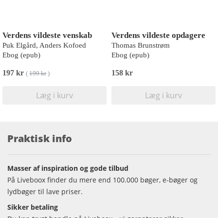
Verdens vildeste venskab
Verdens vildeste opdagere
Puk Elgård, Anders Kofoed
Thomas Brunstrøm
Ebog (epub)
Ebog (epub)
197 kr
158 kr
(
199 kr
)
Læg i kurv
Læg i kurv
Praktisk info
Masser af inspiration og gode tilbud
På Liveboox finder du mere end 100.000 bøger, e-bøger og
lydbøger til lave priser.
Sikker betaling