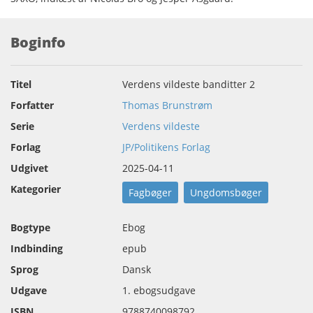
Boginfo
Titel
Verdens vildeste banditter 2
Forfatter
Thomas Brunstrøm
Serie
Verdens vildeste
Forlag
JP/Politikens Forlag
Udgivet
2025-04-11
Kategorier
Fagbøger
Ungdomsbøger
Bogtype
Ebog
Indbinding
epub
Sprog
Dansk
Udgave
1. ebogsudgave
ISBN
9788740098792