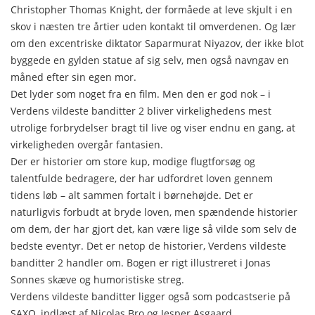
Christopher Thomas Knight, der formåede at leve skjult i en
skov i næsten tre årtier uden kontakt til omverdenen. Og lær
om den excentriske diktator Saparmurat Niyazov, der ikke blot
byggede en gylden statue af sig selv, men også navngav en
måned efter sin egen mor.
Det lyder som noget fra en film. Men den er god nok – i
Verdens vildeste banditter 2 bliver virkelighedens mest
utrolige forbrydelser bragt til live og viser endnu en gang, at
virkeligheden overgår fantasien.
Der er historier om store kup, modige flugtforsøg og
talentfulde bedragere, der har udfordret loven gennem
tidens løb – alt sammen fortalt i børnehøjde. Det er
naturligvis forbudt at bryde loven, men spændende historier
om dem, der har gjort det, kan være lige så vilde som selv de
bedste eventyr. Det er netop de historier, Verdens vildeste
banditter 2 handler om. Bogen er rigt illustreret i Jonas
Sonnes skæve og humoristiske streg.
Verdens vildeste banditter ligger også som podcastserie på
SAXO, indlæst af Nicolas Bro og Jesper Asgaard.