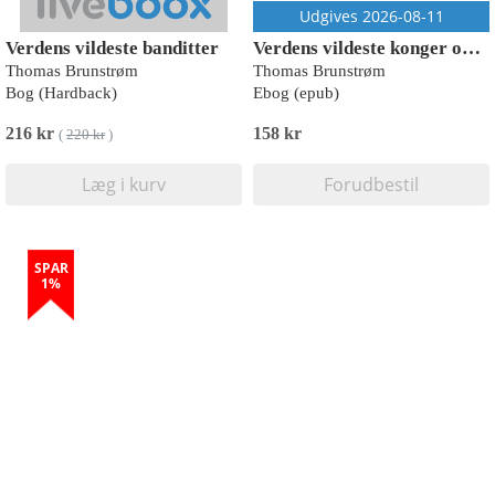
Udgives 2026-08-11
Verdens vildeste banditter
Verdens vildeste konger og dronninger
Thomas Brunstrøm
Thomas Brunstrøm
Bog (Hardback)
Ebog (epub)
216 kr
158 kr
(
220 kr
)
Læg i kurv
Forudbestil
SPAR
1%