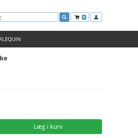
0
RLEQUIN
ske
Læg i kurv