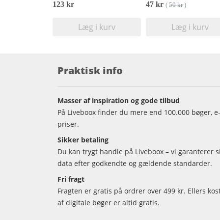
123 kr
47 kr
(
50 kr
)
Læg i kurv
Læg i kurv
Praktisk info
Masser af inspiration og gode tilbud
På Liveboox finder du mere end 100.000 bøger, e-
priser.
Sikker betaling
Du kan trygt handle på Liveboox – vi garanterer 
data efter godkendte og gældende standarder.
Fri fragt
Fragten er gratis på ordrer over 499 kr. Ellers kos
af digitale bøger er altid gratis.