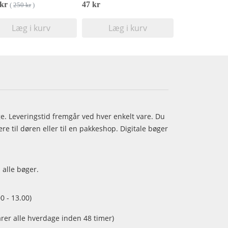
 kr
47 kr
(
250 kr
)
Læg i kurv
Læg i kurv
age. Leveringstid fremgår ved hver enkelt vare. Du
e til døren eller til en pakkeshop. Digitale bøger
 alle bøger.
0 - 13.00)
arer alle hverdage inden 48 timer)