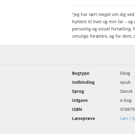
”Jeg har lært meget om dig ved a
hyldest til livet og min far – og
personlig og visuel fortælling, 
umulige forældre, og for dem, 
Bogtype
Ebog
Indbinding
epub
Sprog
Dansk
Udgave
e-bog
ISBN
978879
Læseprøve
Læs / l