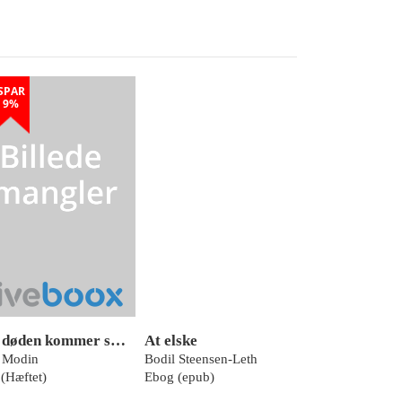
SPAR
9%
Før døden kommer smerten
At elske
 Modin
Bodil Steensen-Leth
(Hæftet)
Ebog (epub)