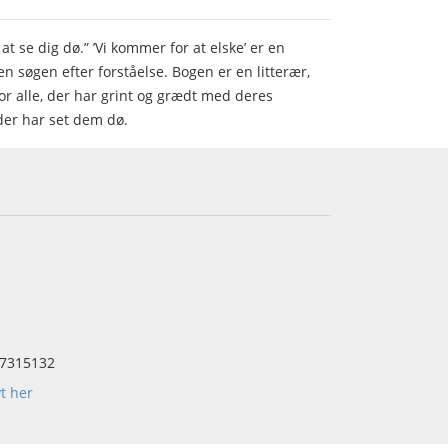
t se dig dø.” ’Vi kommer for at elske’ er en
 en søgen efter forståelse. Bogen er en litterær,
for alle, der har grint og grædt med deres
der har set dem dø.
7315132
yt her