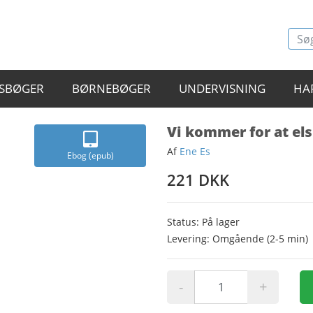
SBØGER
BØRNEBØGER
UNDERVISNING
HA
Vi kommer for at el
Af
Ene Es
Ebog (epub)
221 DKK
Status: På lager
Levering: Omgående (2-5 min)
-
+