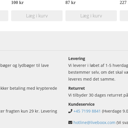
100 kr
87 kr
227
Læg i kurv
Læg i kurv
Levering
bøger og lydbøger til lave
Vi leverer i løbet af 1-5 hverd
bestemmer selv, om det skal vær
leveres med det samme.
sikker betaling med krypterede
Returret
Vi tilbyder 30 dages returret på
Kundeservice
ter fragten kun 29 kr. Levering
+45 7199 8841
(Hverdage 9.0
hotline@liveboox.com
(Vi sv