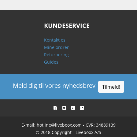
KUNDESERVICE
Kontakt os
Mine ordrer
Returnering
Guides
Meld dig til vores nyhedsbrev
Tilmeld!
E-mail:
hotline@liveboox.com
- CVR: 34889139
© 2018 Copyright - Liveboox A/S