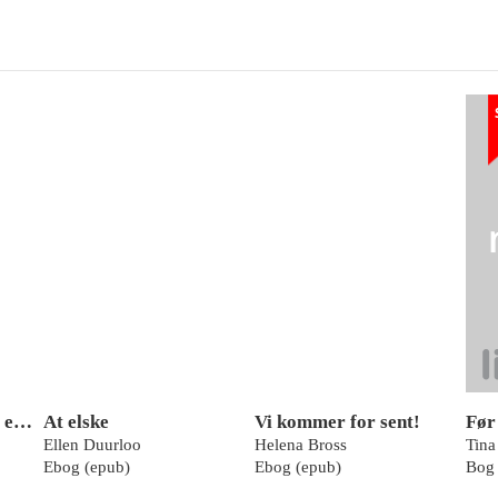
At elske eller ikke at elske
At elske
Vi kommer for sent!
Ellen Duurloo
Helena Bross
Tina
Ebog (epub)
Ebog (epub)
Bog 