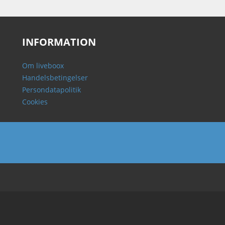
INFORMATION
Om liveboox
Handelsbetingelser
Persondatapolitik
Cookies