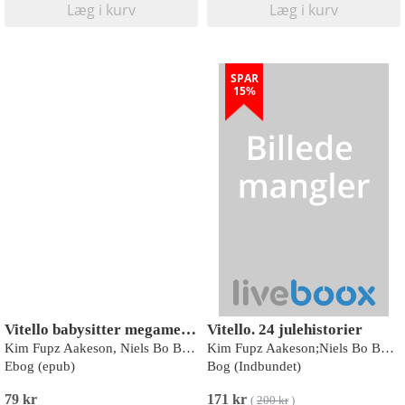
Læg i kurv
Læg i kurv
SPAR
15%
Vitello babysitter megameget - Lyt&læs
Vitello. 24 julehistorier
Kim Fupz Aakeson, Niels Bo Bojesen
Kim Fupz Aakeson;Niels Bo Bojesen
Ebog (epub)
Bog (Indbundet)
79 kr
171 kr
(
200 kr
)