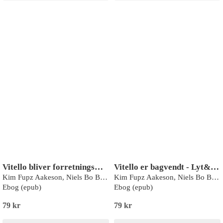
Vitello bliver forretningsmand - Lyt&læs
Vitello er bagvendt - Lyt&læs
Kim Fupz Aakeson, Niels Bo Bojesen
Kim Fupz Aakeson, Niels Bo Bojesen
Ebog (epub)
Ebog (epub)
79 kr
79 kr