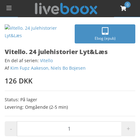
0
Ebog (epub)
Vitello. 24 julehistorier Lyt&Læs
En del af serien:
Vitello
Af
Kim Fupz Aakeson, Niels Bo Bojesen
126 DKK
Status: På lager
Levering: Omgående (2-5 min)
-
+