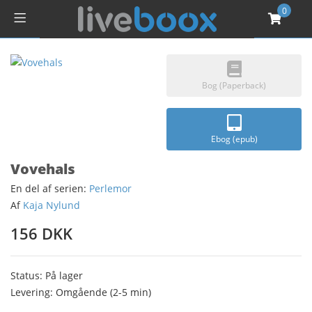
0
Bog (Paperback)
Ebog (epub)
Vovehals
En del af serien:
Perlemor
Af
Kaja Nylund
156 DKK
Status: På lager
Levering: Omgående (2-5 min)