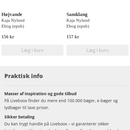
Højvande
Samklang
Kaja Nylund
Kaja Nylund
Ebog (epub)
Ebog (epub)
156 kr
157 kr
Læg i kurv
Læg i kurv
Praktisk info
Masser af inspiration og gode tilbud
På Liveboox finder du mere end 100.000 bøger, e-bøger og
lydbøger til lave priser.
Sikker betaling
Du kan trygt handle på Liveboox – vi garanterer sikker