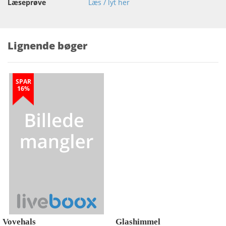
Læseprøve
Læs / lyt her
Lignende bøger
SPAR
16%
Vovehals
Glashimmel