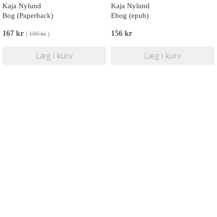
Kaja Nylund
Kaja Nylund
Bog (Paperback)
Ebog (epub)
167 kr
156 kr
(
199 kr
)
Læg i kurv
Læg i kurv