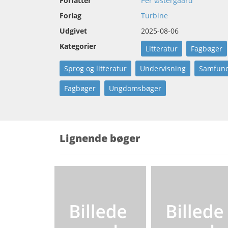
Forfatter
Per Østergaard
Forlag
Turbine
Udgivet
2025-08-06
Kategorier
Litteratur
Fagbøger
Sprog og litteratur
Undervisning
Samfund
Fagbøger
Ungdomsbøger
Lignende bøger