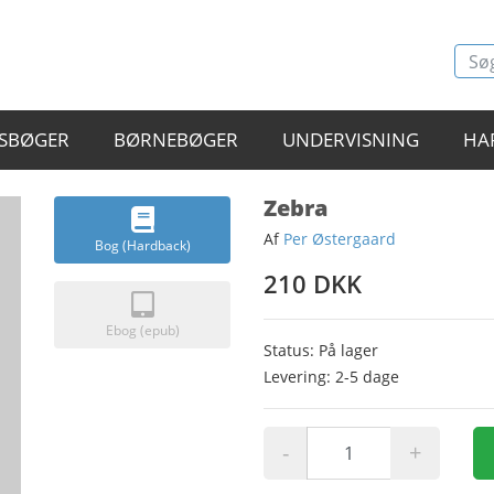
SBØGER
BØRNEBØGER
UNDERVISNING
HA
Zebra
Af
Per Østergaard
Bog (Hardback)
210 DKK
Ebog (epub)
Status: På lager
Levering: 2-5 dage
-
+