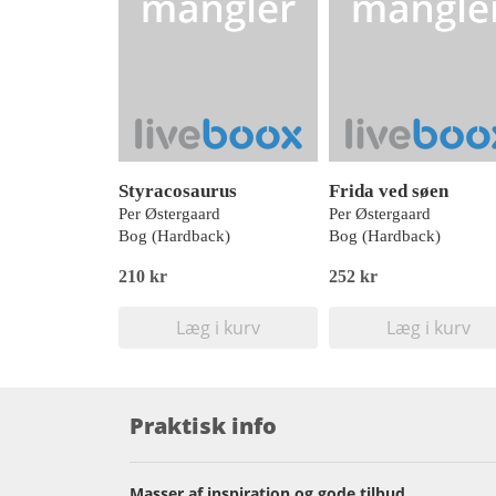
Styracosaurus
Frida ved søen
Per Østergaard
Per Østergaard
Bog (Hardback)
Bog (Hardback)
210 kr
252 kr
Læg i kurv
Læg i kurv
Praktisk info
Masser af inspiration og gode tilbud