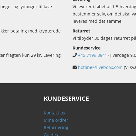
bøger og lydbøger til lave
Vi leverer i løbet af 1-5 hverd
bestemmer selv, om det skal vær
leveres med det samme.
sikker betaling med krypterede
Returret
Vi tilbyder 30 dages returret på
Kundeservice
ter fragten kun 29 kr. Levering
+45 7199 8841
(Hverdage 9.0
hotline@liveboox.com
(Vi sv
KUNDESERVICE
Kontakt os
Mine ordrer
Returnering
Guides