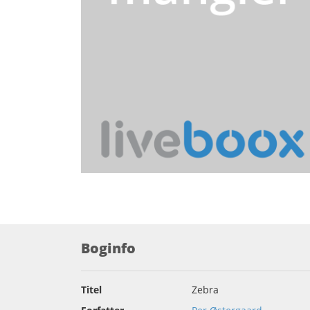
Boginfo
Titel
Zebra