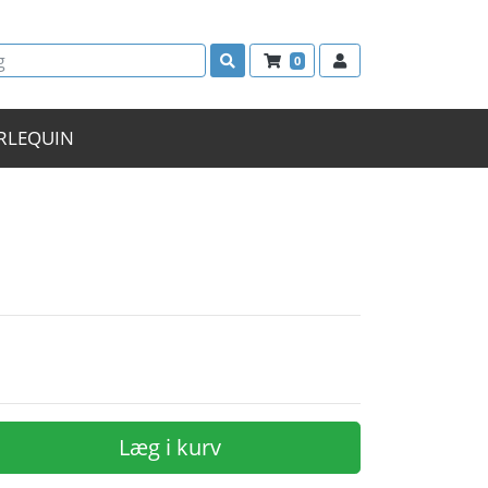
0
RLEQUIN
Læg i kurv