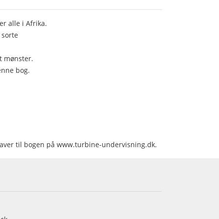
r alle i Afrika.
 sorte
et mønster.
enne bog.
pgaver til bogen på www.turbine-undervisning.dk.