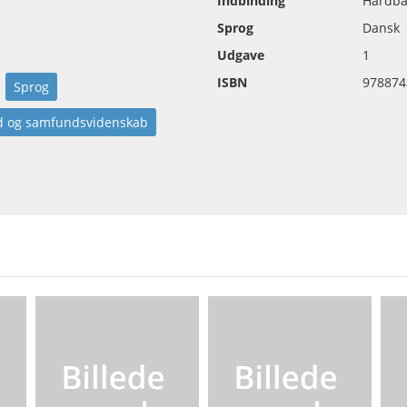
Indbinding
Hardba
Sprog
Dansk
Udgave
1
ISBN
978874
Sprog
 og samfundsvidenskab