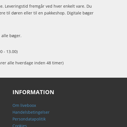
age. Leveringstid fremgår ved hver enkelt vare. Du
e til døren eller til en pakkeshop. Digitale bøger
 alle bøger.
0 - 13.00)
arer alle hverdage inden 48 timer)
INFORMATION
Om liveboox
Handelsbetingelser
Persondatapolitik
Cookies