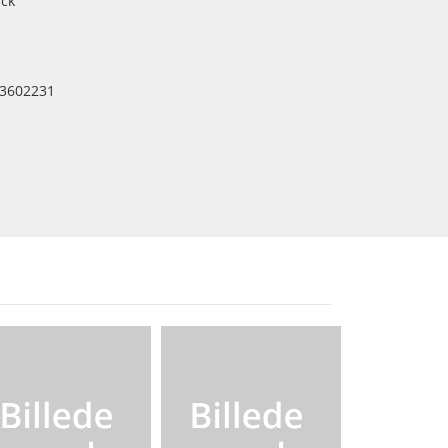
ck
3602231