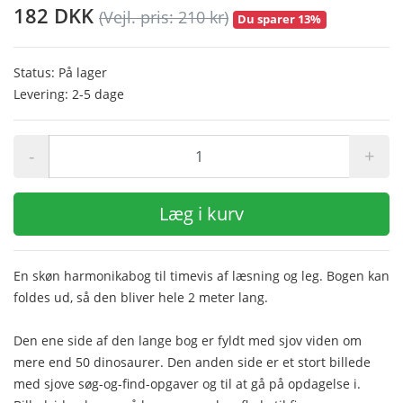
182 DKK
(Vejl. pris: 210 kr)
Du sparer 13%
Status: På lager
Levering: 2-5 dage
-
+
Læg i kurv
En skøn harmonikabog til timevis af læsning og leg. Bogen kan
foldes ud, så den bliver hele 2 meter lang.
Den ene side af den lange bog er fyldt med sjov viden om
mere end 50 dinosaurer. Den anden side er et stort billede
med sjove søg-og-find-opgaver og til at gå på opdagelse i.