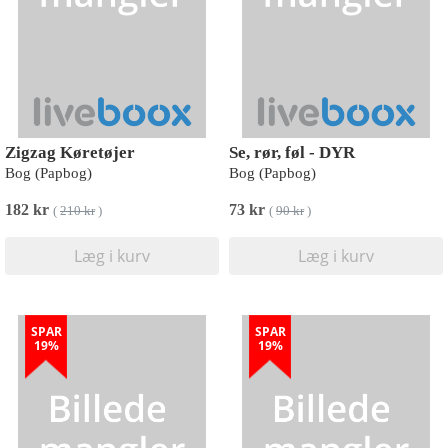
Zigzag Køretøjer
Se, rør, føl - DYR
Bog (Papbog)
Bog (Papbog)
182 kr
73 kr
(
210 kr
)
(
90 kr
)
Læg i kurv
Læg i kurv
SPAR
SPAR
19%
19%