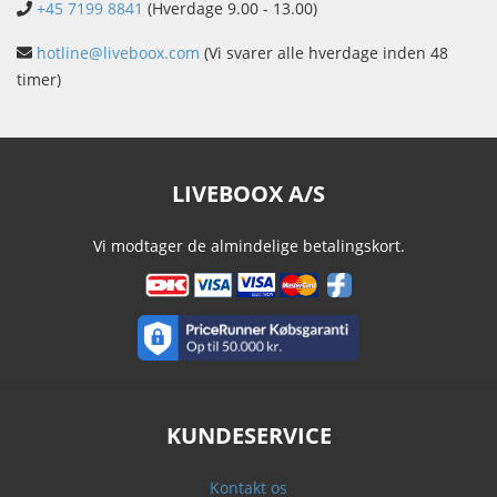
+45 7199 8841
(Hverdage 9.00 - 13.00)
hotline@liveboox.com
(Vi svarer alle hverdage inden 48
timer)
LIVEBOOX A/S
Vi modtager de almindelige betalingskort.
KUNDESERVICE
Kontakt os