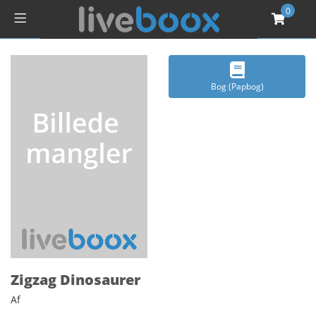
0
Bog (Papbog)
Zigzag Dinosaurer
Af