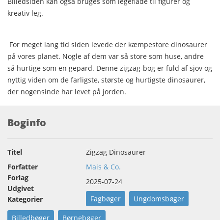
Billedsiden kan også bruges som legeflade til figurer og
kreativ leg.
For meget lang tid siden levede der kæmpestore dinosaurer
på vores planet. Nogle af dem var så store som huse, andre
så hurtige som en gepard. Denne zigzag-bog er fuld af sjov og
nyttig viden om de farligste, største og hurtigste dinosaurer,
der nogensinde har levet på jorden.
Boginfo
Titel
Zigzag Dinosaurer
Forfatter
Mais & Co.
Forlag
2025-07-24
Udgivet
Fagbøger
Ungdomsbøger
Kategorier
Billedbøger
Børnebøger