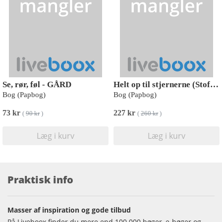
Se, rør, føl - GÅRD
Helt op til stjernerne (Stofbog)
Bog (Papbog)
Bog (Papbog)
73 kr
227 kr
(
90 kr
)
(
260 kr
)
Læg i kurv
Læg i kurv
Praktisk info
Masser af inspiration og gode tilbud
På Liveboox finder du mere end 100.000 bøger, e-bøger og