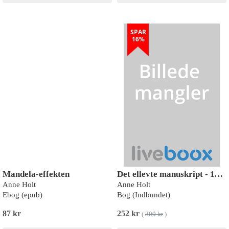
SPAR
16%
Mandela-effekten
Det ellevte manuskript - 11. Bind
Anne Holt
Anne Holt
Ebog (epub)
Bog (Indbundet)
87 kr
252 kr
(
300 kr
)