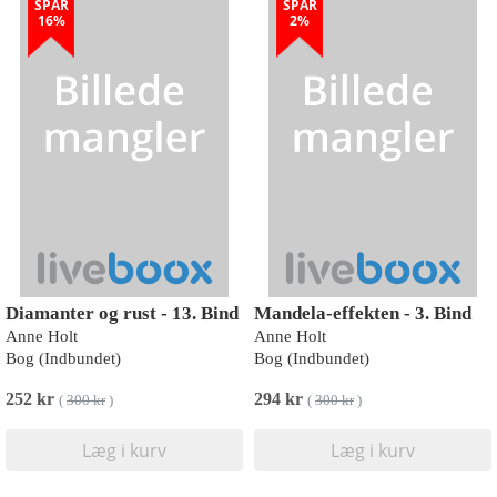
SPAR
SPAR
16%
2%
Diamanter og rust - 13. Bind
Mandela-effekten - 3. Bind
Anne Holt
Anne Holt
Bog (Indbundet)
Bog (Indbundet)
252 kr
294 kr
(
300 kr
)
(
300 kr
)
Læg i kurv
Læg i kurv