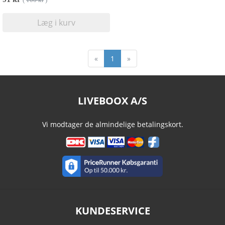
(
100 kr
)
Læg i kurv
«
1
»
LIVEBOOX A/S
Vi modtager de almindelige betalingskort.
KUNDESERVICE