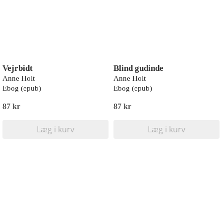
Vejrbidt
Blind gudinde
Anne Holt
Anne Holt
Ebog (epub)
Ebog (epub)
87 kr
87 kr
Læg i kurv
Læg i kurv