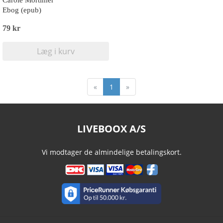
Carole Mortimer
Ebog (epub)
79 kr
Læg i kurv
«
1
»
LIVEBOOX A/S
Vi modtager de almindelige betalingskort.