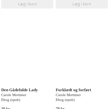
Læg i kurv
Læg i kurv
Den Gådefulde Lady
Forklædt og forført
Carole Mortimer
Carole Mortimer
Ebog (epub)
Ebog (epub)
30 kr
79 kr