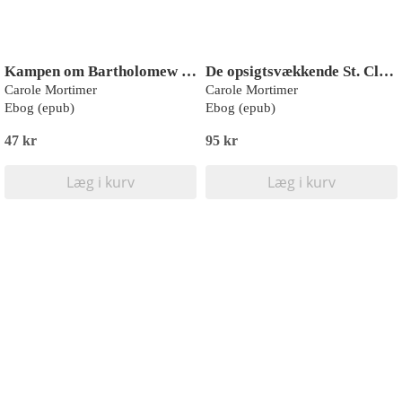
Kampen om Bartholomew House
De opsigtsvækkende St. Claires 1-3
Carole Mortimer
Carole Mortimer
Ebog (epub)
Ebog (epub)
47 kr
95 kr
Læg i kurv
Læg i kurv