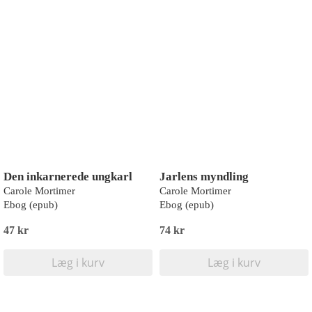
Den inkarnerede ungkarl
Jarlens myndling
Carole Mortimer
Carole Mortimer
Ebog (epub)
Ebog (epub)
47 kr
74 kr
Læg i kurv
Læg i kurv