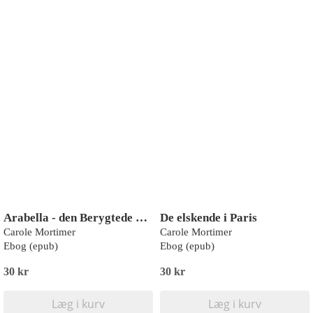
Arabella - den Berygtede Lady
De elskende i Paris
Carole Mortimer
Carole Mortimer
Ebog (epub)
Ebog (epub)
30 kr
30 kr
Læg i kurv
Læg i kurv