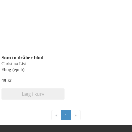
Som to dråber blod
Christina List
Ebog (epub)
49 kr
Læg i kurv
«
1
»