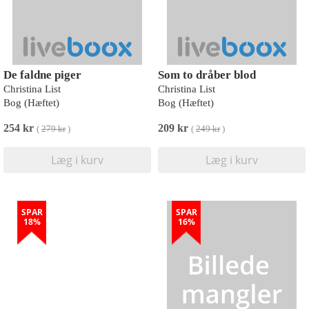
De faldne piger
Som to dråber blod
Christina List
Christina List
Bog (Hæftet)
Bog (Hæftet)
254 kr
209 kr
(
279 kr
)
(
249 kr
)
Læg i kurv
Læg i kurv
SPAR
SPAR
18%
16%