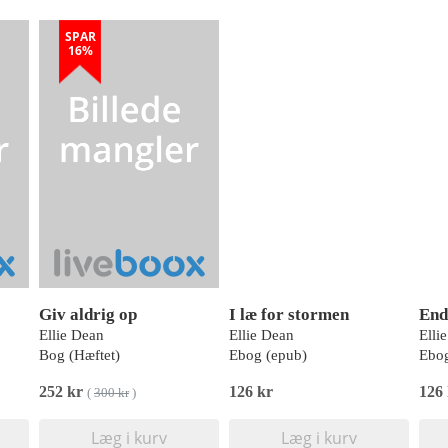
SPAR
16%
Giv aldrig op
I læ for stormen
End
Ellie Dean
Ellie Dean
Elli
Bog (Hæftet)
Ebog (epub)
Ebog
252 kr
126 kr
126
(
300 kr
)
Læg i kurv
Læg i kurv