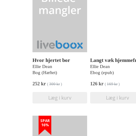
Hvor hjertet bor
Langt væk hjemmef
Ellie Dean
Ellie Dean
Bog (Hæftet)
Ebog (epub)
252 kr
126 kr
(
300 kr
)
(
169 kr
)
Læg i kurv
Læg i kurv
SPAR
16%