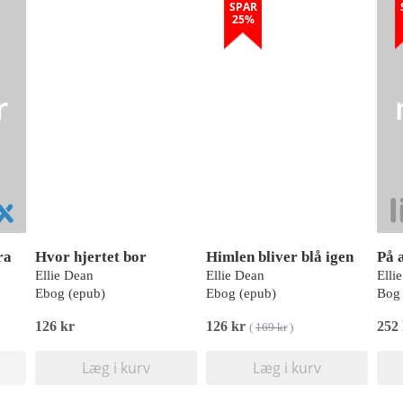
SPAR
25%
ra
Hvor hjertet bor
Himlen bliver blå igen
På 
Ellie Dean
Ellie Dean
Elli
Ebog (epub)
Ebog (epub)
Bog 
126 kr
126 kr
252
(
169 kr
)
Læg i kurv
Læg i kurv