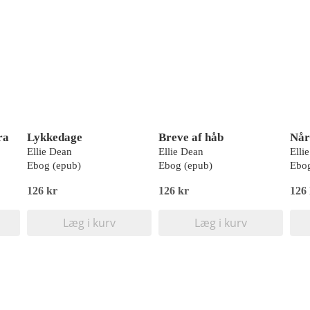
ra
Lykkedage
Breve af håb
Når
Ellie Dean
Ellie Dean
Elli
Ebog (epub)
Ebog (epub)
Ebog
126 kr
126 kr
126
Læg i kurv
Læg i kurv