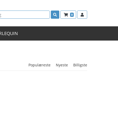
0
RLEQUIN
Populæreste
Nyeste
Billigste