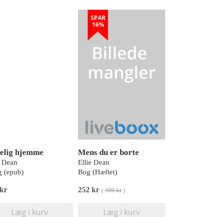
SPAR
16%
elig hjemme
Mens du er borte
e Dean
Ellie Dean
 (epub)
Bog (Hæftet)
 kr
252 kr
(
300 kr
)
Læg i kurv
Læg i kurv