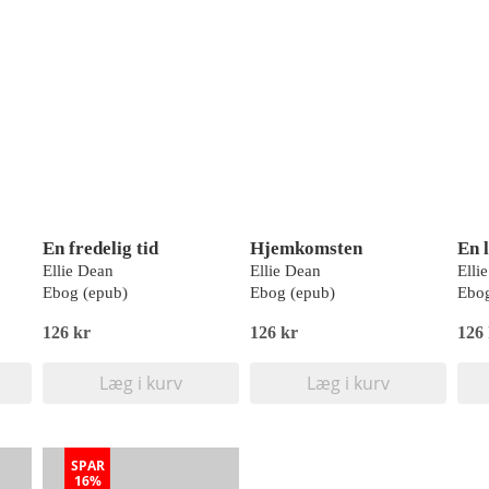
En fredelig tid
Hjemkomsten
En 
Ellie Dean
Ellie Dean
Elli
Ebog (epub)
Ebog (epub)
Ebog
126 kr
126 kr
126
Læg i kurv
Læg i kurv
SPAR
16%