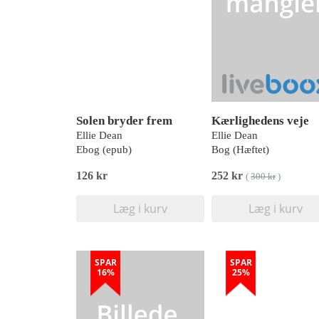
Solen bryder frem
Kærlighedens veje
Ellie Dean
Ellie Dean
Ebog (epub)
Bog (Hæftet)
126 kr
252 kr
(
300 kr
)
Læg i kurv
Læg i kurv
SPAR
SPAR
16%
25%