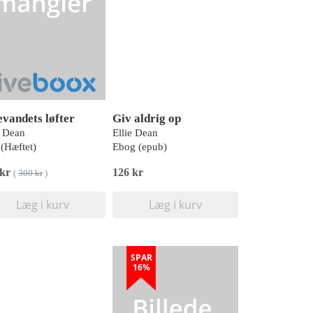
evandets løfter
Giv aldrig op
e Dean
Ellie Dean
(Hæftet)
Ebog (epub)
 kr
126 kr
(
300 kr
)
Læg i kurv
Læg i kurv
SPAR
16%