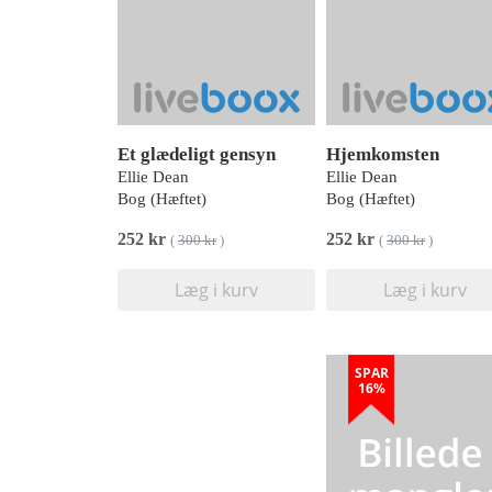
Et glædeligt gensyn
Hjemkomsten
Ellie Dean
Ellie Dean
Bog (Hæftet)
Bog (Hæftet)
252 kr
252 kr
(
300 kr
)
(
300 kr
)
Læg i kurv
Læg i kurv
SPAR
16%