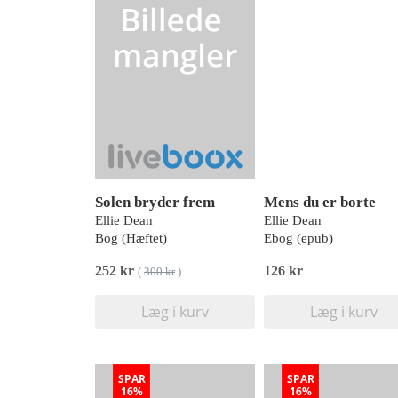
Solen bryder frem
Mens du er borte
Ellie Dean
Ellie Dean
Bog (Hæftet)
Ebog (epub)
252 kr
126 kr
(
300 kr
)
Læg i kurv
Læg i kurv
SPAR
SPAR
16%
16%