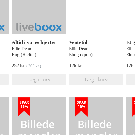
Altid i vores hjerter
Ventetid
Et 
Ellie Dean
Ellie Dean
Elli
Bog (Hæftet)
Ebog (epub)
Ebog
252 kr
126 kr
126
(
300 kr
)
Læg i kurv
Læg i kurv
SPAR
SPAR
16%
16%