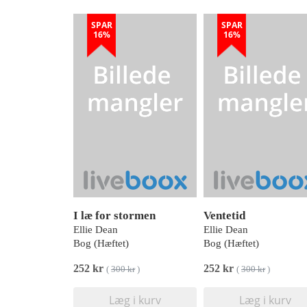
SPAR
SPAR
16%
16%
I læ for stormen
Ventetid
Ellie Dean
Ellie Dean
Bog (Hæftet)
Bog (Hæftet)
252 kr
252 kr
(
300 kr
)
(
300 kr
)
Læg i kurv
Læg i kurv