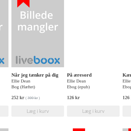
Når jeg tænker på dig
På æresord
Kær
Ellie Dean
Ellie Dean
Elli
Bog (Hæftet)
Ebog (epub)
Ebog
252 kr
126 kr
126
(
300 kr
)
Læg i kurv
Læg i kurv