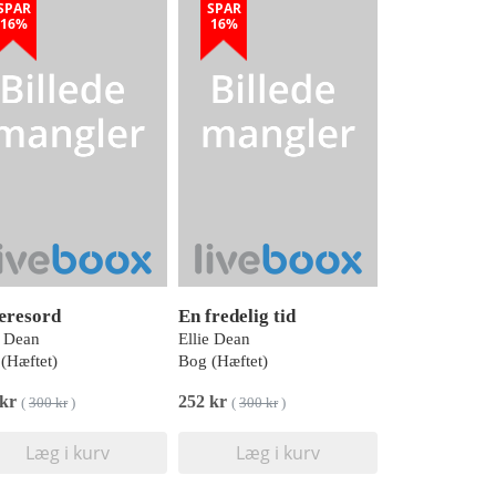
SPAR
SPAR
16%
16%
æresord
En fredelig tid
e Dean
Ellie Dean
(Hæftet)
Bog (Hæftet)
 kr
252 kr
(
300 kr
)
(
300 kr
)
Læg i kurv
Læg i kurv