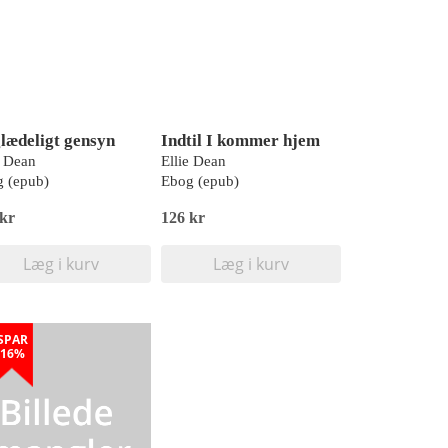
glædeligt gensyn
Indtil I kommer hjem
e Dean
Ellie Dean
 (epub)
Ebog (epub)
 kr
126 kr
Læg i kurv
Læg i kurv
SPAR
16%