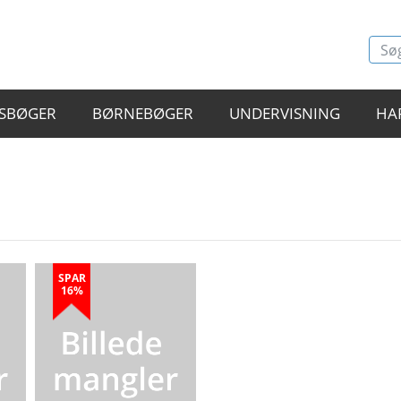
SBØGER
BØRNEBØGER
UNDERVISNING
HA
SPAR
16%