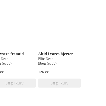
lysere fremtid
Altid i vores hjerter
e Dean
Ellie Dean
 (epub)
Ebog (epub)
 kr
126 kr
Læg i kurv
Læg i kurv