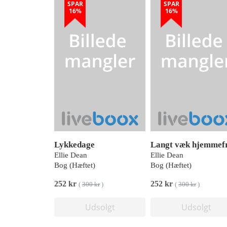
SPAR
SPAR
16%
16%
Lykkedage
Langt væk hjemmef
Ellie Dean
Ellie Dean
Bog (Hæftet)
Bog (Hæftet)
252 kr
252 kr
(
300 kr
)
(
300 kr
)
Udsolgt
Udsolgt