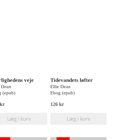
lighedens veje
Tidevandets løfter
e Dean
Ellie Dean
 (epub)
Ebog (epub)
 kr
126 kr
Læg i kurv
Læg i kurv