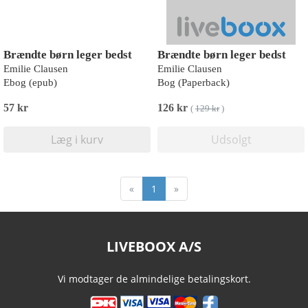
Brændte børn leger bedst
Brændte børn leger bedst
Emilie Clausen
Emilie Clausen
Ebog (epub)
Bog (Paperback)
57 kr
126 kr
(
129 kr
)
Læg i kurv
Udsolgt
«
1
»
LIVEBOOX A/S
Vi modtager de almindelige betalingskort.