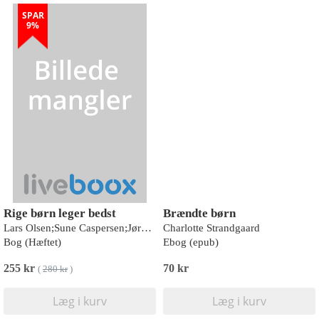
SPAR
9%
Rige børn leger bedst
Brændte børn
Lars Olsen;Sune Caspersen;Jørgen Goul Andersen;Lars Andersen;Niels Ploug
Charlotte Strandgaard
Bog (Hæftet)
Ebog (epub)
255 kr
70 kr
(
280 kr
)
Læg i kurv
Læg i kurv