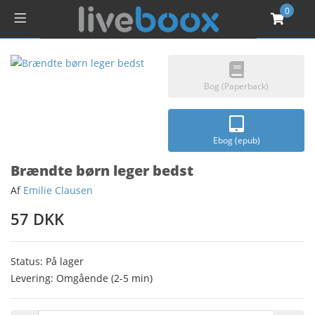
0
Bog (Paperback)
Ebog (epub)
Brændte børn leger bedst
Af
Emilie Clausen
57 DKK
Status: På lager
Levering: Omgående (2-5 min)