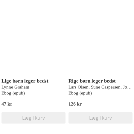
Lige børn leger bedst
Rige børn leger bedst
Lynne Graham
Lars Olsen, Sune Caspersen, Jørgen Goul Andersen, Lars Andersen, Niels Ploug
Ebog (epub)
Ebog (epub)
47 kr
126 kr
Læg i kurv
Læg i kurv