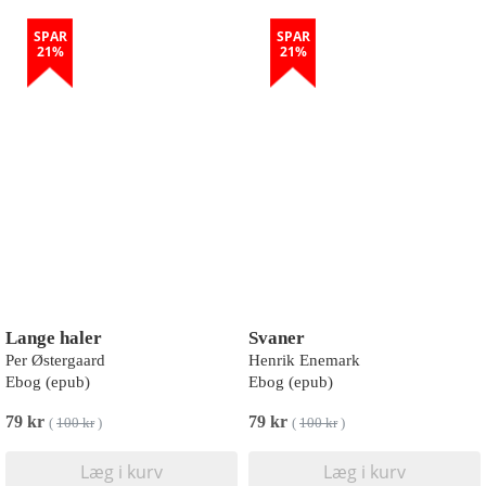
SPAR
SPAR
21%
21%
Lange haler
Svaner
Per Østergaard
Henrik Enemark
Ebog (epub)
Ebog (epub)
79 kr
79 kr
(
100 kr
)
(
100 kr
)
Læg i kurv
Læg i kurv