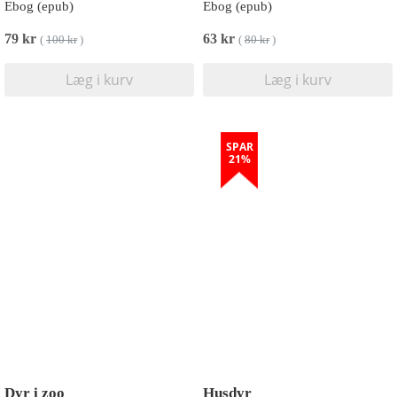
Ebog (epub)
Ebog (epub)
79 kr
63 kr
(
100 kr
)
(
80 kr
)
Læg i kurv
Læg i kurv
SPAR
21%
Dyr i zoo
Husdyr