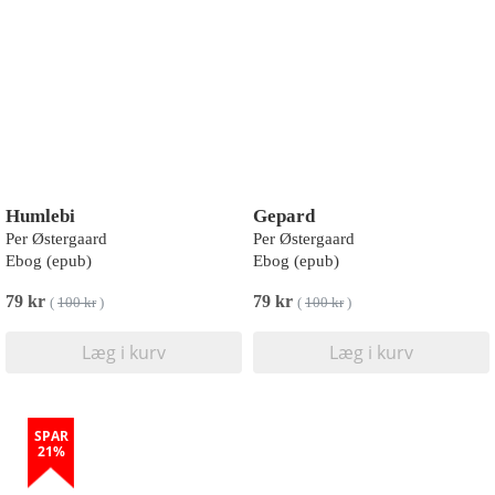
Humlebi
Gepard
Per Østergaard
Per Østergaard
Ebog (epub)
Ebog (epub)
79 kr
79 kr
(
100 kr
)
(
100 kr
)
Læg i kurv
Læg i kurv
SPAR
21%