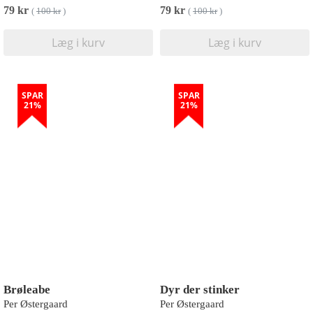
79 kr
79 kr
(
100 kr
)
(
100 kr
)
Læg i kurv
Læg i kurv
SPAR
SPAR
21%
21%
Brøleabe
Dyr der stinker
Per Østergaard
Per Østergaard