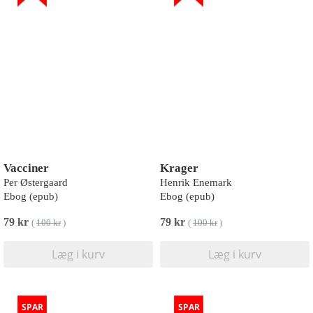
Vacciner
Krager
Per Østergaard
Henrik Enemark
Ebog (epub)
Ebog (epub)
79 kr
79 kr
(
100 kr
)
(
100 kr
)
Læg i kurv
Læg i kurv
SPAR
SPAR