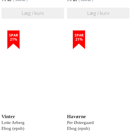
(
100 kr
)
(
100 kr
)
Læg i kurv
Læg i kurv
SPAR
SPAR
21%
21%
Vinter
Havørne
Lotte Arberg
Per Østergaard
Ebog (epub)
Ebog (epub)