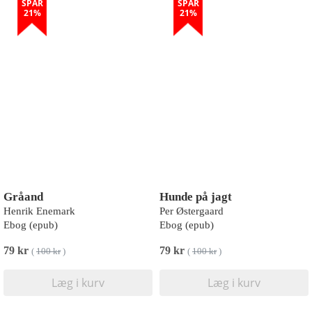
SPAR
SPAR
21%
21%
Gråand
Hunde på jagt
Henrik Enemark
Per Østergaard
Ebog (epub)
Ebog (epub)
79 kr
79 kr
(
100 kr
)
(
100 kr
)
Læg i kurv
Læg i kurv