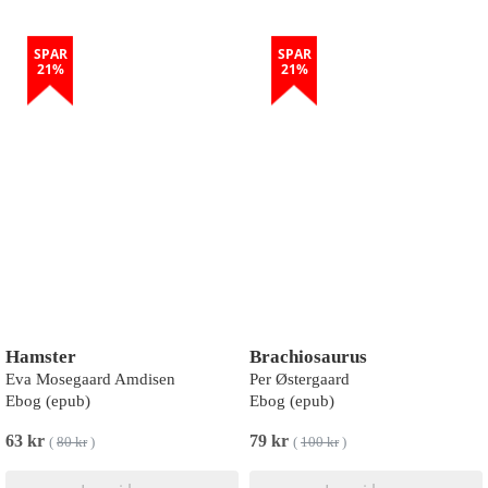
SPAR
SPAR
21%
21%
Hamster
Brachiosaurus
Eva Mosegaard Amdisen
Per Østergaard
Ebog (epub)
Ebog (epub)
63 kr
79 kr
(
80 kr
)
(
100 kr
)