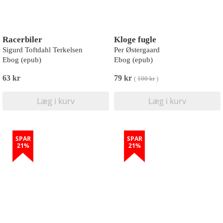
Racerbiler
Kloge fugle
Sigurd Toftdahl Terkelsen
Per Østergaard
Ebog (epub)
Ebog (epub)
63 kr
79 kr
(
100 kr
)
Læg i kurv
Læg i kurv
SPAR
SPAR
21%
21%