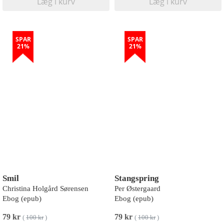
Læg i kurv
Læg i kurv
SPAR
SPAR
21%
21%
Smil
Stangspring
Christina Holgård Sørensen
Per Østergaard
Ebog (epub)
Ebog (epub)
79 kr
79 kr
(
100 kr
)
(
100 kr
)