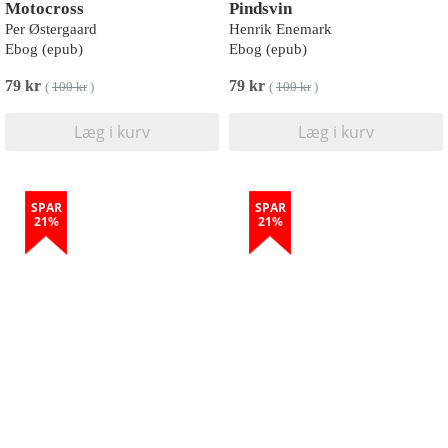
Motocross
Pindsvin
Per Østergaard
Henrik Enemark
Ebog (epub)
Ebog (epub)
79 kr
79 kr
(
100 kr
)
(
100 kr
)
Læg i kurv
Læg i kurv
SPAR
SPAR
21%
21%