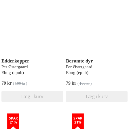
Edderkopper
Berømte dyr
Per Østergaard
Per Østergaard
Ebog (epub)
Ebog (epub)
79 kr
79 kr
(
100 kr
)
(
100 kr
)
Læg i kurv
Læg i kurv
SPAR
SPAR
21%
21%