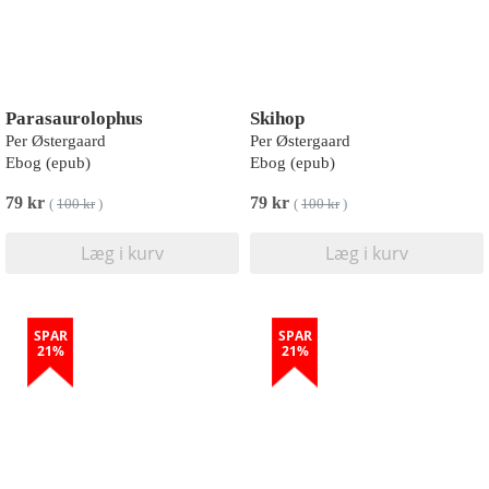
Parasaurolophus
Skihop
Per Østergaard
Per Østergaard
Ebog (epub)
Ebog (epub)
79 kr
79 kr
(
100 kr
)
(
100 kr
)
Læg i kurv
Læg i kurv
SPAR
SPAR
21%
21%