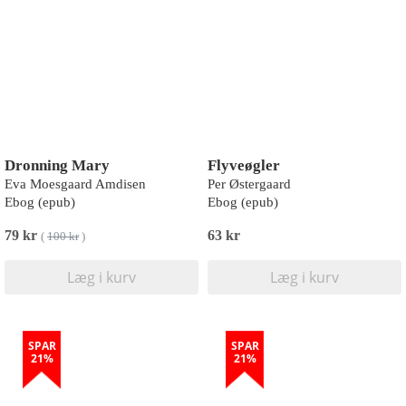
Dronning Mary
Flyveøgler
Eva Moesgaard Amdisen
Per Østergaard
Ebog (epub)
Ebog (epub)
79 kr
63 kr
(
100 kr
)
Læg i kurv
Læg i kurv
SPAR
SPAR
21%
21%