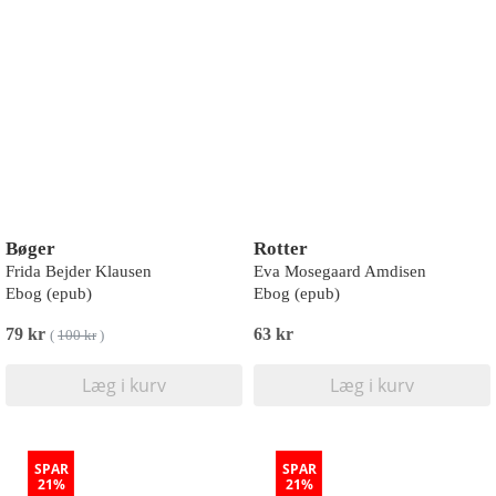
Bøger
Rotter
Frida Bejder Klausen
Eva Mosegaard Amdisen
Ebog (epub)
Ebog (epub)
79 kr
63 kr
(
100 kr
)
Læg i kurv
Læg i kurv
SPAR
SPAR
21%
21%