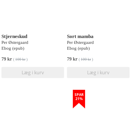
Stjerneskud
Sort mamba
Per Østergaard
Per Østergaard
Ebog (epub)
Ebog (epub)
79 kr
79 kr
(
100 kr
)
(
100 kr
)
Læg i kurv
Læg i kurv
SPAR
21%