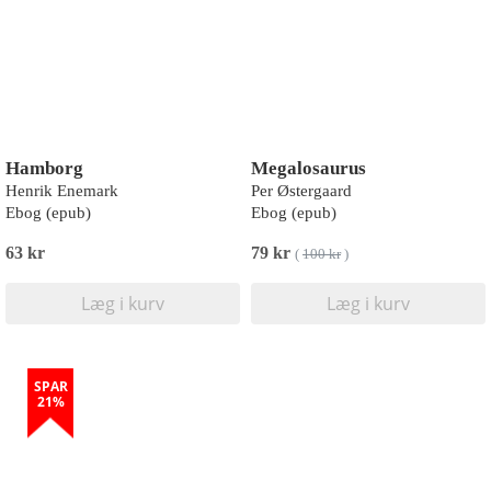
Hamborg
Megalosaurus
Henrik Enemark
Per Østergaard
Ebog (epub)
Ebog (epub)
63 kr
79 kr
(
100 kr
)
Læg i kurv
Læg i kurv
SPAR
21%