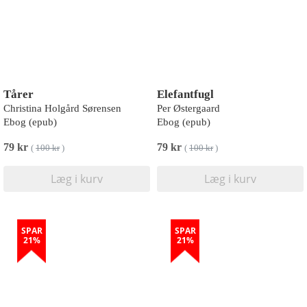
Tårer
Elefantfugl
Christina Holgård Sørensen
Per Østergaard
Ebog (epub)
Ebog (epub)
79 kr
79 kr
(
100 kr
)
(
100 kr
)
Læg i kurv
Læg i kurv
SPAR
SPAR
21%
21%