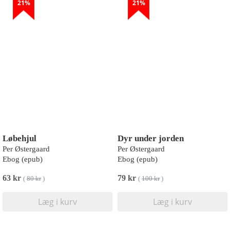
21%
21%
Løbehjul
Dyr under jorden
Per Østergaard
Per Østergaard
Ebog (epub)
Ebog (epub)
63 kr
79 kr
(
80 kr
)
(
100 kr
)
Læg i kurv
Læg i kurv