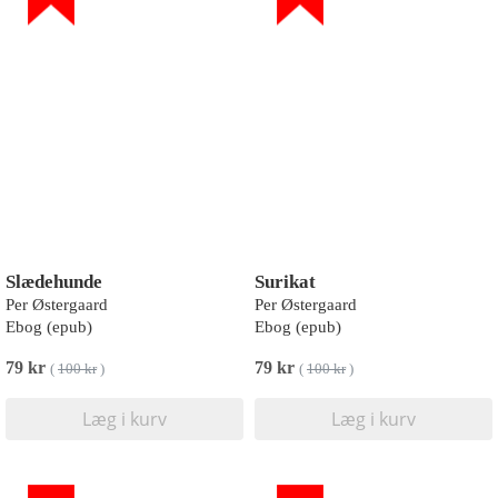
Slædehunde
Surikat
Per Østergaard
Per Østergaard
Ebog (epub)
Ebog (epub)
79 kr
79 kr
(
100 kr
)
(
100 kr
)
Læg i kurv
Læg i kurv