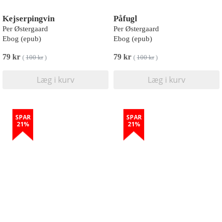
Kejserpingvin
Påfugl
Per Østergaard
Per Østergaard
Ebog (epub)
Ebog (epub)
79 kr
79 kr
(
100 kr
)
(
100 kr
)
Læg i kurv
Læg i kurv
SPAR
SPAR
21%
21%