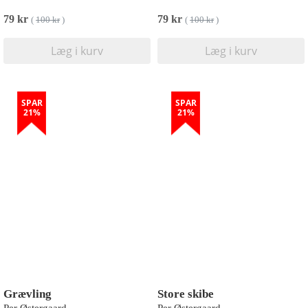
79 kr
79 kr
(
100 kr
)
(
100 kr
)
Læg i kurv
Læg i kurv
SPAR
SPAR
21%
21%
Grævling
Store skibe