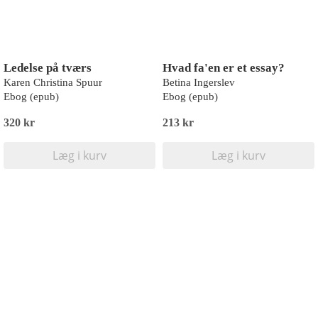
Ledelse på tværs
Hvad fa'en er et essay?
Karen Christina Spuur
Betina Ingerslev
Ebog (epub)
Ebog (epub)
320 kr
213 kr
Læg i kurv
Læg i kurv