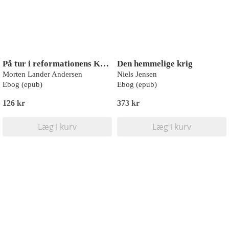
På tur i reformationens København
Den hemmelige krig
Morten Lander Andersen
Niels Jensen
Ebog (epub)
Ebog (epub)
126 kr
373 kr
Læg i kurv
Læg i kurv