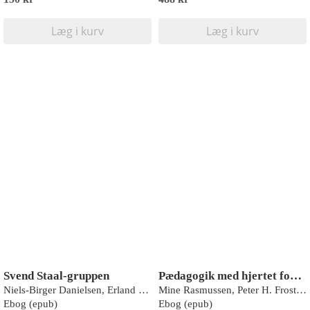
Læg i kurv
Læg i kurv
Svend Staal-gruppen
Pædagogik med hjertet forrest
Niels-Birger Danielsen, Erland Leth Pedersen
Mine Rasmussen, Peter H. Frostholm
Ebog (epub)
Ebog (epub)