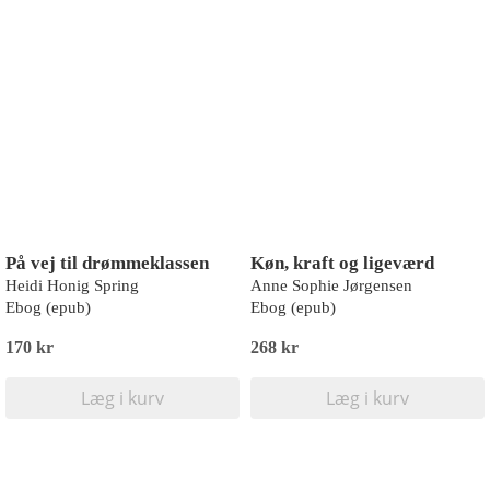
På vej til drømmeklassen
Køn, kraft og ligeværd
Heidi Honig Spring
Anne Sophie Jørgensen
Ebog (epub)
Ebog (epub)
170 kr
268 kr
Læg i kurv
Læg i kurv