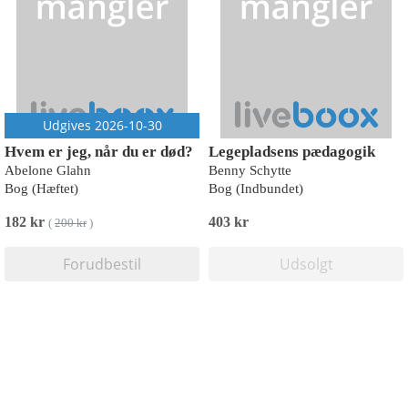
Udgives 2026-10-30
Hvem er jeg, når du er død?
Legepladsens pædagogik
Abelone Glahn
Benny Schytte
Bog (Hæftet)
Bog (Indbundet)
182 kr
403 kr
(
200 kr
)
Forudbestil
Udsolgt