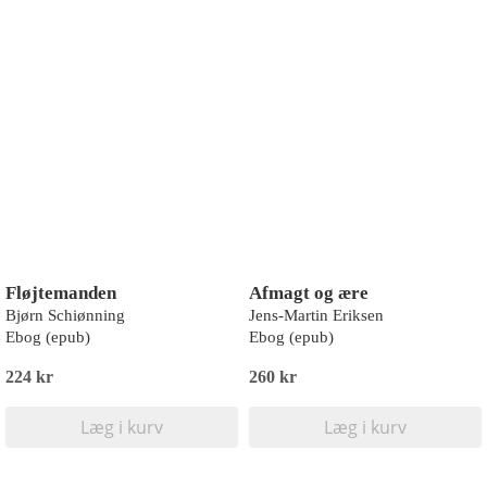
Fløjtemanden
Afmagt og ære
Bjørn Schiønning
Jens-Martin Eriksen
Ebog (epub)
Ebog (epub)
224 kr
260 kr
Læg i kurv
Læg i kurv