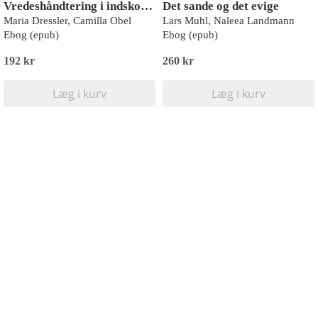
Vredeshåndtering i indskolingen og børnehaven
Det sande og det evige
Maria Dressler, Camilla Obel
Lars Muhl, Naleea Landmann
Ebog (epub)
Ebog (epub)
192 kr
260 kr
Læg i kurv
Læg i kurv