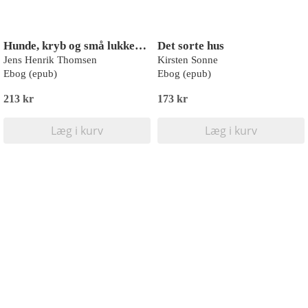
Hunde, kryb og små lukkede rum
Det sorte hus
Jens Henrik Thomsen
Kirsten Sonne
Ebog (epub)
Ebog (epub)
213 kr
173 kr
Læg i kurv
Læg i kurv