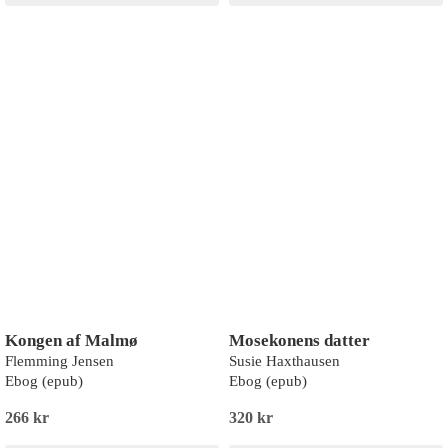
Kongen af Malmø
Mosekonens datter
Flemming Jensen
Susie Haxthausen
Ebog (epub)
Ebog (epub)
266 kr
320 kr