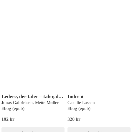
Ledere, der taler – taler, der leder
Indre ø
Jonas Gabrielsen, Mette Møller
Cæcilie Lassen
Ebog (epub)
Ebog (epub)
192 kr
320 kr