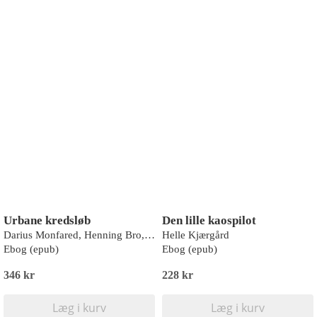
Urbane kredsløb
Den lille kaospilot
Darius Monfared, Henning Bro, Jakob Ingemann Parby, Anette Krag Månsson, Lars Spatzek, Rikke Madi Riising, Lisbeth Hollensen, Caspar Christiansen, Bitten Larsen, Rolf Kjær-Hansen
Helle Kjærgård
Ebog (epub)
Ebog (epub)
346 kr
228 kr
Læg i kurv
Læg i kurv