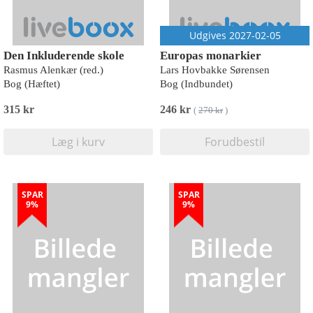
Udgives 2027-02-05
Den Inkluderende skole
Europas monarkier
Rasmus Alenkær (red.)
Lars Hovbakke Sørensen
Bog (Hæftet)
Bog (Indbundet)
315 kr
246 kr
(
270 kr
)
Læg i kurv
Forudbestil
SPAR
SPAR
9%
9%