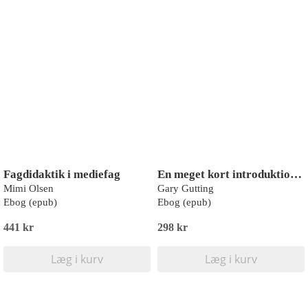
Fagdidaktik i mediefag
En meget kort introduktion til Foucault
Mimi Olsen
Gary Gutting
Ebog (epub)
Ebog (epub)
441 kr
298 kr
Læg i kurv
Læg i kurv