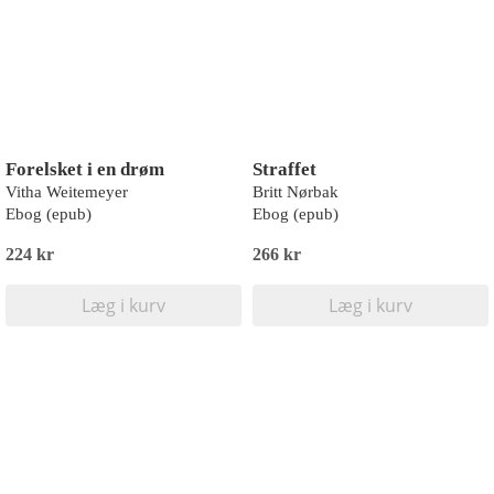
Forelsket i en drøm
Straffet
Vitha Weitemeyer
Britt Nørbak
Ebog (epub)
Ebog (epub)
224 kr
266 kr
Læg i kurv
Læg i kurv