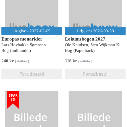
Udgives 2027-02-05
Udgives 2026-09-30
Europas monarkier
Lokumsbogen 2027
Lars Hovbakke Sørensen
Ole Knudsen, Sten Wijkman Kjærsgaard
Bog (Indbundet)
Bog (Paperback)
246 kr
118 kr
(
270 kr
)
(
130 kr
)
Forudbestil
Forudbestil
SPAR
9%