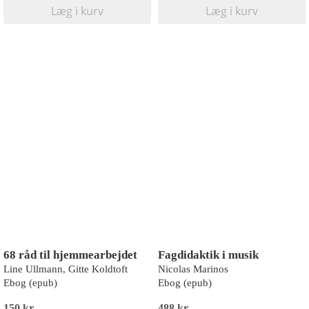
Læg i kurv
Læg i kurv
68 råd til hjemmearbejdet
Fagdidaktik i musik
Line Ullmann, Gitte Koldtoft
Nicolas Marinos
Ebog (epub)
Ebog (epub)
150 kr
488 kr