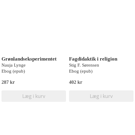
Grønlandseksperimentet
Fagdidaktik i religion
Nauja Lynge
Stig F. Sørensen
Ebog (epub)
Ebog (epub)
287 kr
402 kr
Læg i kurv
Læg i kurv