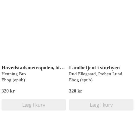
Hovedstadsmetropolen, bind 3
Landbetjent i storbyen
Henning Bro
Rud Ellegaard, Preben Lund
Ebog (epub)
Ebog (epub)
320 kr
320 kr
Læg i kurv
Læg i kurv