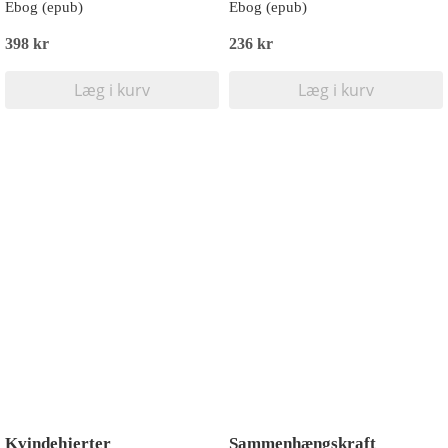
Ebog (epub)
Ebog (epub)
398 kr
236 kr
Læg i kurv
Læg i kurv
Kvindehjerter
Sammenhængskraft