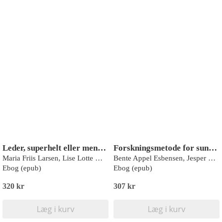
Leder, superhelt eller menneske
Forskningsmetode for sundhedsprofessionelle
Maria Friis Larsen, Lise Lotte Wolff
Bente Appel Esbensen, Jesper Kjærgaard, Mette Juhl
Ebog (epub)
Ebog (epub)
320 kr
307 kr
Læg i kurv
Læg i kurv