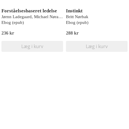
Forståelsesbaseret ledelse
Instinkt
Jørnn Ladegaard, Michael Nørager
Britt Nørbak
Ebog (epub)
Ebog (epub)
236 kr
288 kr
Læg i kurv
Læg i kurv