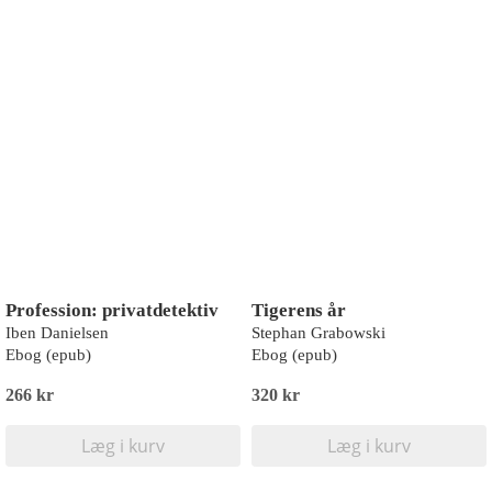
Profession: privatdetektiv
Tigerens år
Iben Danielsen
Stephan Grabowski
Ebog (epub)
Ebog (epub)
266 kr
320 kr
Læg i kurv
Læg i kurv