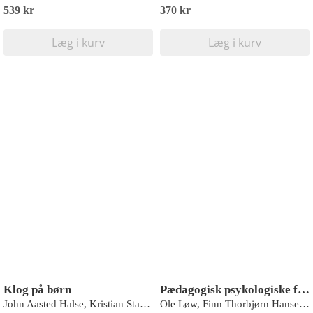
539 kr
370 kr
Læg i kurv
Læg i kurv
Klog på børn
Pædagogisk psykologiske fyrtårne
John Aasted Halse, Kristian Stanley Halse
Ole Løw, Finn Thorbjørn Hansen, Jacob Klitmøller, Jesper Dammeyer, Ib Ravn, Lene Tanggaard, Steen Beck, Svend Brinkmann