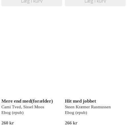
Læg i kurv
Læg i kurv
Mere end med(forælder)
Hit med jobbet
Cami Tved, Sissel Moos
Steen Kræmer Rasmussen
Ebog (epub)
Ebog (epub)
260 kr
266 kr