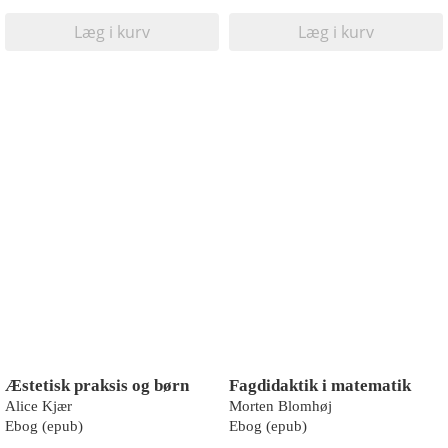
Læg i kurv
Læg i kurv
Æstetisk praksis og børn
Fagdidaktik i matematik
Alice Kjær
Morten Blomhøj
Ebog (epub)
Ebog (epub)