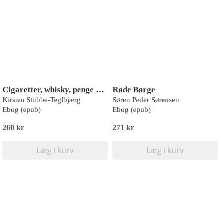
Cigaretter, whisky, penge og piger
Røde Børge
Kirsten Stubbe-Teglbjærg
Søren Peder Sørensen
Ebog (epub)
Ebog (epub)
260 kr
271 kr
Læg i kurv
Læg i kurv