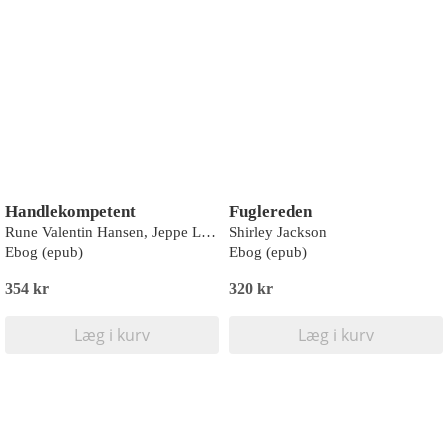
Handlekompetent
Fuglereden
Rune Valentin Hansen, Jeppe Læssøe
Shirley Jackson
Ebog (epub)
Ebog (epub)
354 kr
320 kr
Læg i kurv
Læg i kurv