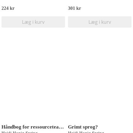
224 kr
301 kr
Læg i kurv
Læg i kurv
Håndbog for ressourceteams og vejledere i skolen
Grimt sprog?