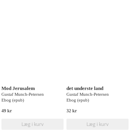
Mod Jerusalem
det underste land
Gustaf Munch-Petersen
Gustaf Munch-Petersen
Ebog (epub)
Ebog (epub)
49 kr
32 kr
Læg i kurv
Læg i kurv