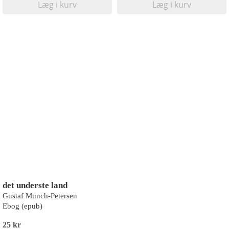
Læg i kurv
Læg i kurv
det underste land
Gustaf Munch-Petersen
Ebog (epub)
25 kr