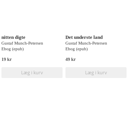
nitten digte
Det underste land
Gustaf Munch-Petersen
Gustaf Munch-Petersen
Ebog (epub)
Ebog (epub)
19 kr
49 kr
Læg i kurv
Læg i kurv