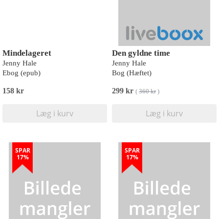
Mindelageret
Den gyldne time
Jenny Hale
Jenny Hale
Ebog (epub)
Bog (Hæftet)
158 kr
299 kr
(
360 kr
)
Læg i kurv
Læg i kurv
SPAR
SPAR
17%
17%