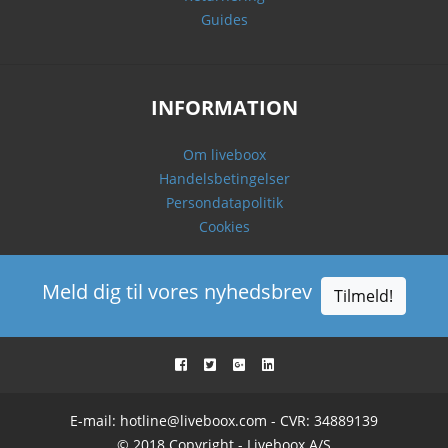
Guides
INFORMATION
Om liveboox
Handelsbetingelser
Persondatapolitik
Cookies
Meld dig til vores nyhedsbrev
Tilmeld!
E-mail:
hotline@liveboox.com
- CVR: 34889139
© 2018 Copyright - Liveboox A/S