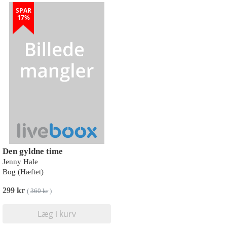
SPAR
17%
Den gyldne time
Jenny Hale
Bog (Hæftet)
299 kr
(
360 kr
)
Læg i kurv