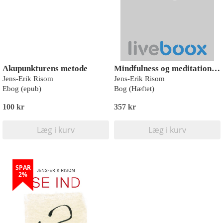
Akupunkturens metode
Mindfulness og meditation i liv og arbejde
Jens-Erik Risom
Jens-Erik Risom
Ebog (epub)
Bog (Hæftet)
100 kr
357 kr
Læg i kurv
Læg i kurv
SPAR
2%