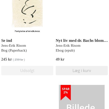
Se ind
Nyt liv med dr. Bachs blomstermedicin
Jens-Erik Risom
Jens-Erik Risom
Bog (Paperback)
Ebog (epub)
245 kr
49 kr
(
250 kr
)
Udsolgt
Læg i kurv
SPAR
2%