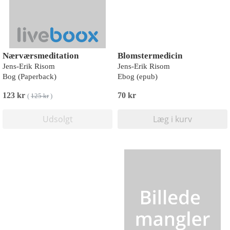
Nærværsmeditation
Blomstermedicin
Jens-Erik Risom
Jens-Erik Risom
Bog (Paperback)
Ebog (epub)
123 kr
70 kr
(
125 kr
)
Udsolgt
Læg i kurv