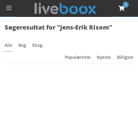
0
Søgeresultat for "Jens-Erik Risom"
Alle
Bog
Ebog
Populæreste
Nyeste
Billigste