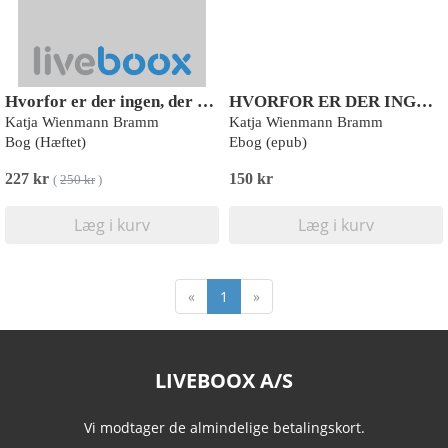
Hvorfor er der ingen, der har fyldt EKG-vognen?
HVORFOR ER DER INGEN, DER HAR FYLDT EKG-VOGNEN?
Katja Wienmann Bramm
Katja Wienmann Bramm
Bog (Hæftet)
Ebog (epub)
227 kr
150 kr
(
250 kr
)
Læg i kurv
Læg i kurv
«
1
»
LIVEBOOX A/S
Vi modtager de almindelige betalingskort.