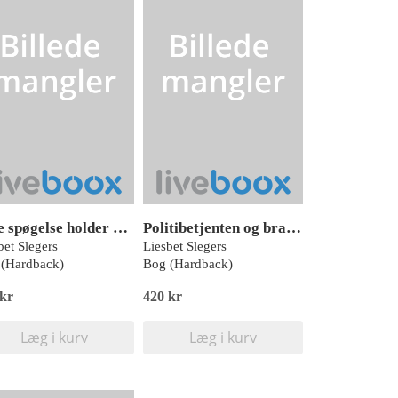
Lille spøgelse holder halloween
Politibetjenten og brandmanden
bet Slegers
Liesbet Slegers
(Hardback)
Bog (Hardback)
 kr
420 kr
Læg i kurv
Læg i kurv