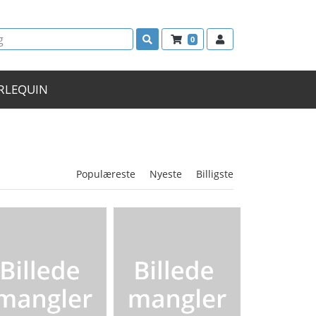
0
RLEQUIN
Populæreste
Nyeste
Billigste