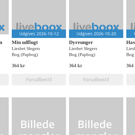
Udgives 2026-10-12
Udgives 2026-10-20
n
Min udflugt
Dyreunger
Hav
Liesbet Slegers
Liesbet Slegers
Lies
Bog (Papbog)
Bog (Papbog)
Bog 
364 kr
364 kr
364
Forudbestil
Forudbestil