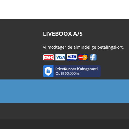
LIVEBOOX A/S
Vi modtager de almindelige betalingskort.