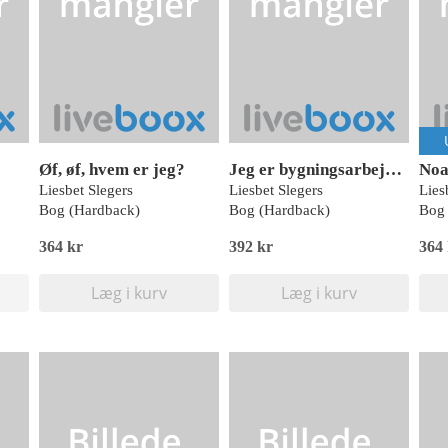
Øf, øf, hvem er jeg?
Jeg er bygningsarbejder
Noa
Liesbet Slegers
Liesbet Slegers
Lies
Bog (Hardback)
Bog (Hardback)
Bog 
364 kr
392 kr
364
Læg i kurv
Læg i kurv