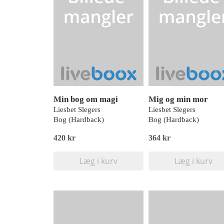
Min bog om magi
Mig og min mor
Liesbet Slegers
Liesbet Slegers
Bog (Hardback)
Bog (Hardback)
420 kr
364 kr
Læg i kurv
Læg i kurv