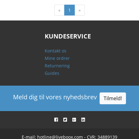
«
1
»
KUNDESERVICE
Kontakt os
Mine ordrer
Returnering
Guides
Meld dig til vores nyhedsbrev
Tilmeld!
E-mail:
hotline@liveboox.com
- CVR: 34889139