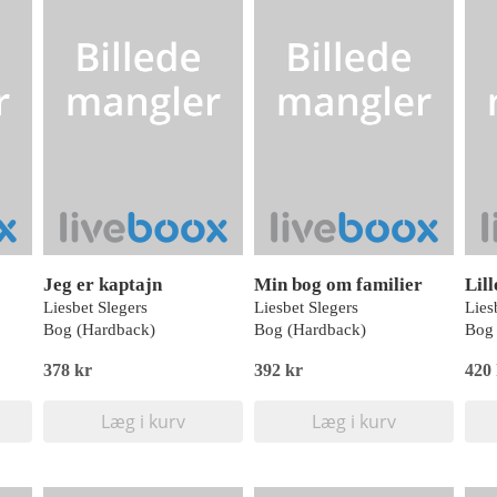
Jeg er kaptajn
Min bog om familier
Liesbet Slegers
Liesbet Slegers
Lies
Bog (Hardback)
Bog (Hardback)
Bog 
378 kr
392 kr
420
Læg i kurv
Læg i kurv