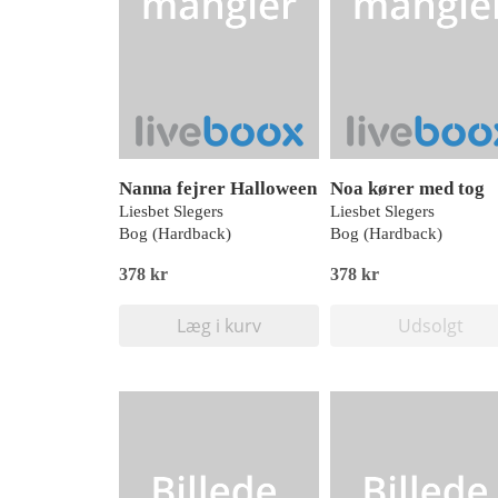
Nanna fejrer Halloween
Noa kører med tog
Liesbet Slegers
Liesbet Slegers
Bog (Hardback)
Bog (Hardback)
378 kr
378 kr
Læg i kurv
Udsolgt