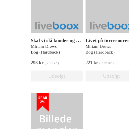
Skal vi slå knuder og kolbøtter med tungen
Livet på tørresnore
MIriam Drews
Miriam Drews
Bog (Hardback)
Bog (Hardback)
293 kr
221 kr
(
299 kr
)
(
226 kr
)
Udsolgt
Udsolgt
SPAR
2%