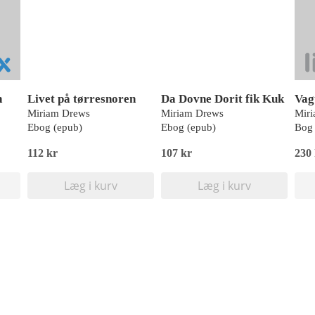
n
Livet på tørresnoren
Da Dovne Dorit fik Kuk
Miriam Drews
Miriam Drews
Mir
Ebog (epub)
Ebog (epub)
Bog 
112 kr
107 kr
230
Læg i kurv
Læg i kurv