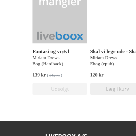
Fantasi og vrøvl
Miriam Drews
Miriam Drews
Bog (Hardback)
Ebog (epub)
139 kr
120 kr
(
142 kr
)
Udsolgt
Læg i kurv