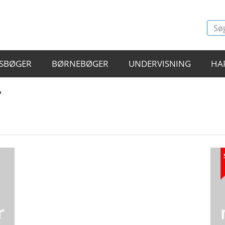
SBØGER
BØRNEBØGER
UNDERVISNING
HA
"