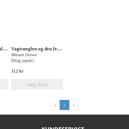
Skal vi lege ude - Skal vi lege butik
Vagtsneglen og den fede frø
Miriam Drews
Ebog (epub)
112 kr
Læg i kurv
«
1
»