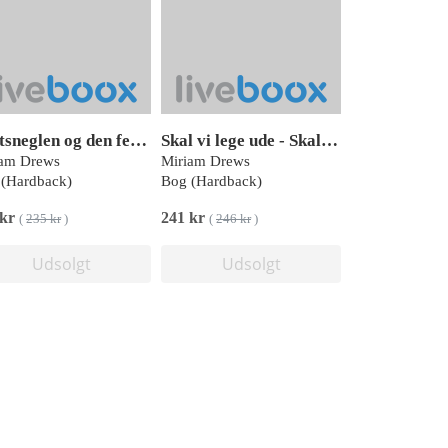
Vagtsneglen og den fede frø
Skal vi lege ude - Skal vi lege butik
iam Drews
Miriam Drews
(Hardback)
Bog (Hardback)
 kr
241 kr
(
235 kr
)
(
246 kr
)
Udsolgt
Udsolgt