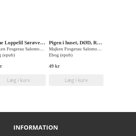
Trine Loppelil Sørøverhjerte 1 – Normalfesten
Pigen i huset, DØD, Rød Læseklub
Majken Fosgerau Salomonsen
Majken Fosgerau Salomonsen
 (epub)
Ebog (epub)
r
49 kr
Læg i kurv
Læg i kurv
INFORMATION