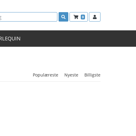
0
RLEQUIN
Populæreste
Nyeste
Billigste