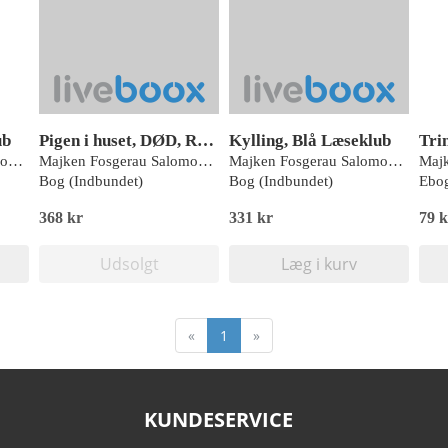
ub
Pigen i huset, DØD, Rød Læseklub
Kylling, Blå Læseklub
Majken Fosgerau Salomonsen
Majken Fosgerau Salomonsen
Majken Fosgerau Salomonsen
Bog (Indbundet)
Bog (Indbundet)
Ebog
368 kr
331 kr
79 k
Udsolgt
Læg i kurv
«
1
»
KUNDESERVICE