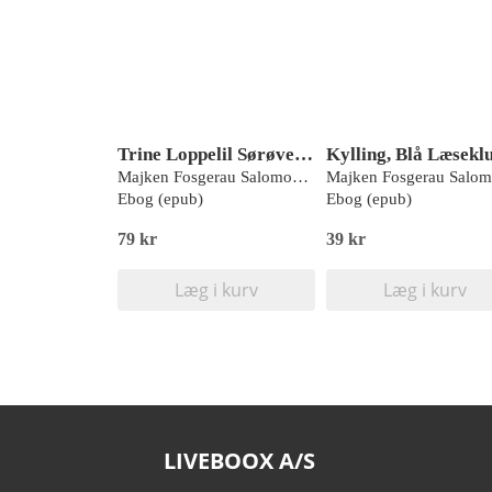
Trine Loppelil Sørøverhjerte 2 - Mystiskøen
Kylling, Blå Læsekl
Majken Fosgerau Salomonsen
Ebog (epub)
Ebog (epub)
79 kr
39 kr
Læg i kurv
Læg i kurv
LIVEBOOX A/S