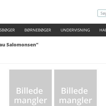
SBØGER
BØRNEBØGER
UNDERVISNING
HA
rau Salomonsen"