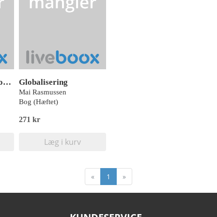
Hundesprog - Hund og hvalp i harmoni
Globalisering
Mai Rasmussen
Bog (Hæftet)
271 kr
Læg i kurv
«
1
»