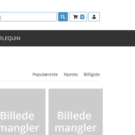
0
RLEQUIN
Populæreste
Nyeste
Billigste