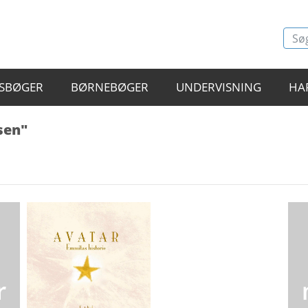
SBØGER
BØRNEBØGER
UNDERVISNING
HA
sen"