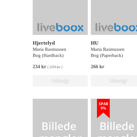
Hjertelyd
HU
Maria Rasmussen
Maria Rasmussen
Bog (Hardback)
Bog (Paperback)
234 kr
266 kr
(
239 kr
)
Udsolgt
Udsolgt
SPAR
9%