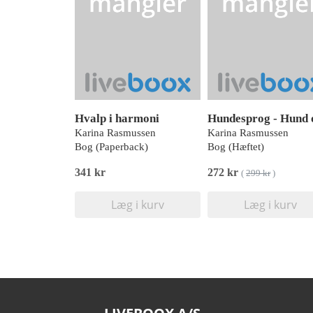
Hvalp i harmoni
Karina Rasmussen
Karina Rasmussen
Bog (Paperback)
Bog (Hæftet)
341 kr
272 kr
(
299 kr
)
Læg i kurv
Læg i kurv