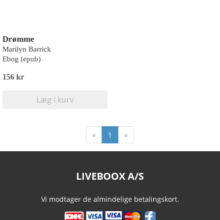
Drømme
Marilyn Barrick
Ebog (epub)
156 kr
Læg i kurv
«
1
»
LIVEBOOX A/S
Vi modtager de almindelige betalingskort.