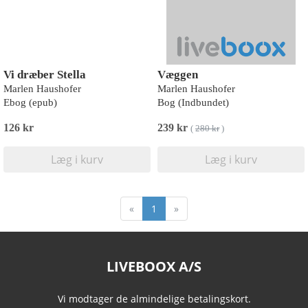
Vi dræber Stella
Væggen
Marlen Haushofer
Marlen Haushofer
Ebog (epub)
Bog (Indbundet)
126 kr
239 kr
(
280 kr
)
Læg i kurv
Læg i kurv
«
1
»
LIVEBOOX A/S
Vi modtager de almindelige betalingskort.