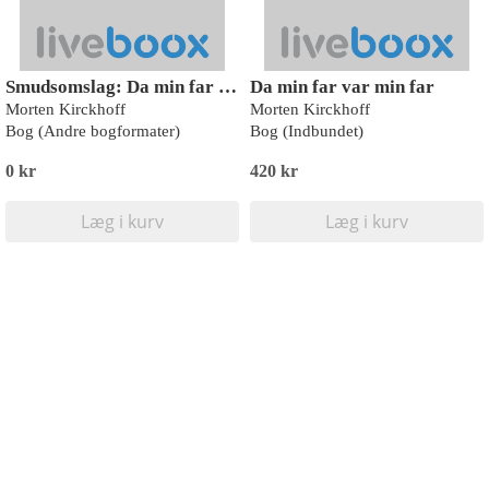
Smudsomslag: Da min far var min far (9788727248356)
Da min far var min far
Morten Kirckhoff
Morten Kirckhoff
Bog (Andre bogformater)
Bog (Indbundet)
0 kr
420 kr
Læg i kurv
Læg i kurv