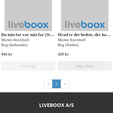
Da min far var min far (Storskrift)
Hvad er det bedste, der kan ske?
Morten Kirckhoff
Morten Kirckhoff
Bog (Indbundet)
Bog (Hæftet)
944 kr
420 kr
Udsolgt
Læg i kurv
«
1
»
LIVEBOOX A/S