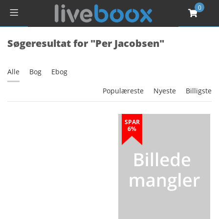
0
Søgeresultat for "Per Jacobsen"
Alle
Bog
Ebog
Populæreste
Nyeste
Billigste
SPAR
6%