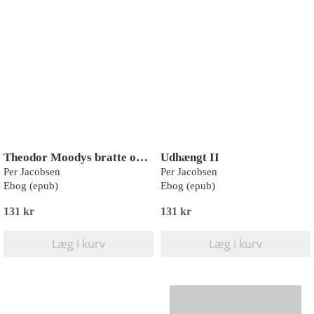
Theodor Moodys bratte opvågning
Udhængt II
Per Jacobsen
Per Jacobsen
Ebog (epub)
Ebog (epub)
131 kr
131 kr
Læg i kurv
Læg i kurv