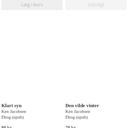
Læg i kurv
Udsolgt
Klart syn
Den vilde vinter
Ken Jacobsen
Ken Jacobsen
Ebog (epub)
Ebog (epub)
80 kr
70 kr