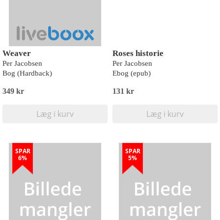
Weaver
Roses historie
Per Jacobsen
Per Jacobsen
Bog (Hardback)
Ebog (epub)
349 kr
131 kr
Læg i kurv
Læg i kurv
SPAR
SPAR
6%
5%