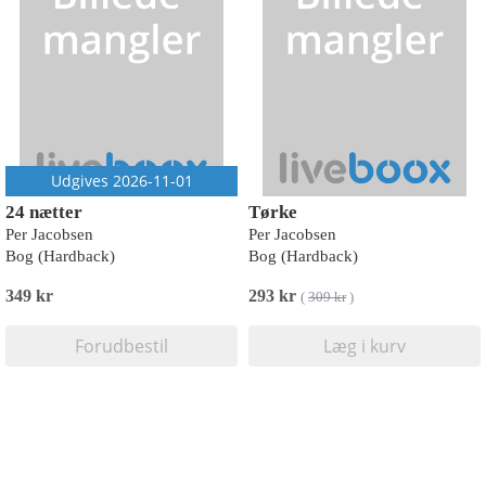
Udgives 2026-11-01
24 nætter
Tørke
Per Jacobsen
Per Jacobsen
Bog (Hardback)
Bog (Hardback)
349 kr
293 kr
(
309 kr
)
Forudbestil
Læg i kurv