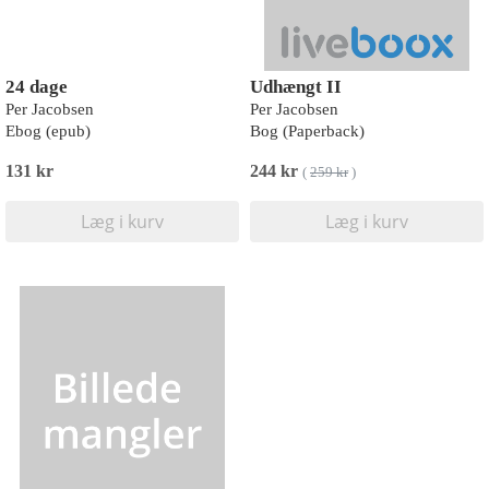
24 dage
Udhængt II
Per Jacobsen
Per Jacobsen
Ebog (epub)
Bog (Paperback)
131 kr
244 kr
(
259 kr
)
Læg i kurv
Læg i kurv