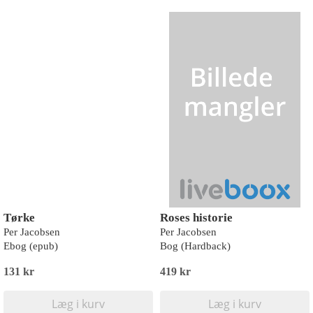
Tørke
Roses historie
Per Jacobsen
Per Jacobsen
Ebog (epub)
Bog (Hardback)
131 kr
419 kr
Læg i kurv
Læg i kurv