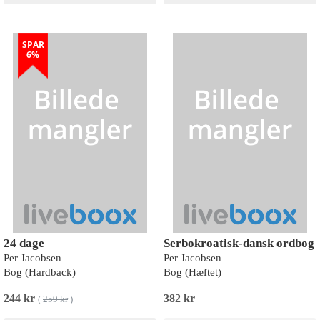
SPAR
6%
24 dage
Serbokroatisk-dansk ordbog
Per Jacobsen
Per Jacobsen
Bog (Hardback)
Bog (Hæftet)
244 kr
382 kr
(
259 kr
)