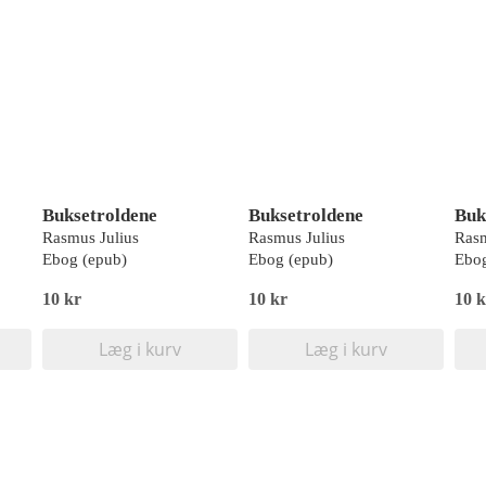
Buksetroldene
Buksetroldene
Buk
Rasmus Julius
Rasmus Julius
Rasm
Ebog (epub)
Ebog (epub)
Ebog
10 kr
10 kr
10 k
Læg i kurv
Læg i kurv