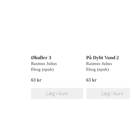
Økuller 3
På Dybt Vand 2
Rasmus Julius
Rasmus Julius
Ebog (epub)
Ebog (epub)
63 kr
63 kr
Læg i kurv
Læg i kurv