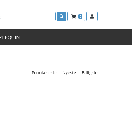
0
RLEQUIN
Populæreste
Nyeste
Billigste