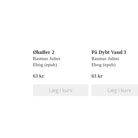
Økuller 2
På Dybt Vand 3
Rasmus Julius
Rasmus Julius
Ebog (epub)
Ebog (epub)
63 kr
63 kr
Læg i kurv
Læg i kurv