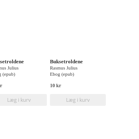
setroldene
Buksetroldene
us Julius
Rasmus Julius
 (epub)
Ebog (epub)
r
10 kr
Læg i kurv
Læg i kurv